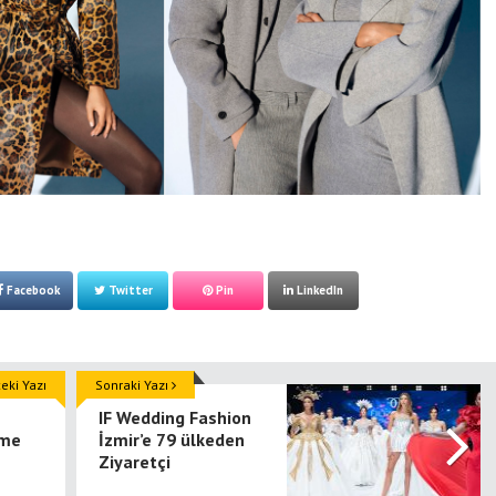
Facebook
Twitter
Pin
LinkedIn
ki Yazı
Sonraki Yazı
IF Wedding Fashion
nme
İzmir’e 79 ülkeden
Ziyaretçi