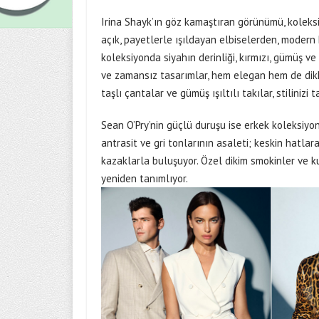
Irina Shayk’ın göz kamaştıran görünümü, koleksi
açık, payetlerle ışıldayan elbiselerden, modern
koleksiyonda siyahın derinliği, kırmızı, gümüş ve
ve zamansız tasarımlar, hem elegan hem de dikkat 
taşlı çantalar ve gümüş ışıltılı takılar, stilini
Sean O’Pry’nin güçlü duruşu ise erkek koleksiyonu
antrasit ve gri tonlarının asaleti; keskin hatla
kazaklarla buluşuyor. Özel dikim smokinler ve ku
yeniden tanımlıyor.