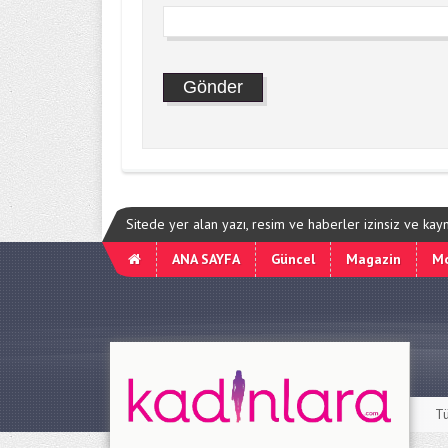
Sitede yer alan yazı, resim ve haberler izinsiz ve ka
ANA SAYFA
Güncel
Magazin
M
Tü