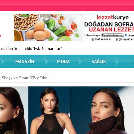
i: “Eski Numaralar”
Kadın Dostu Kentler Eğitimi Düzenlendi
MAGAZIN
MODA
SAĞLIK
na Shayk ve Sean O’Pry Etkisi!