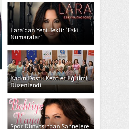
Lara’dan Yeni Tekli: “Eski
Numaralar”
Kadın Dostu Kentler Eğitimi
Düzenlendi
Spor Dünyasından Sahnelere