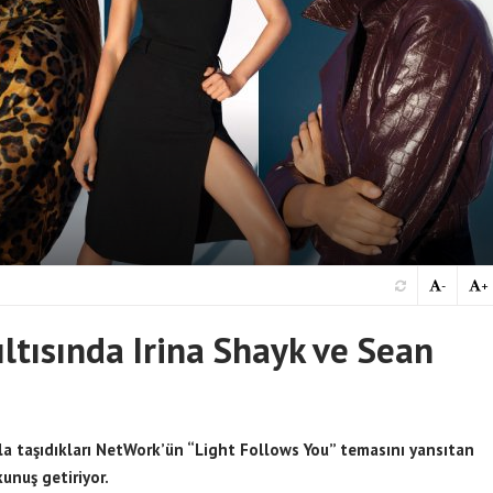
-
+
ıltısında Irina Shayk ve Sean
ıyla taşıdıkları NetWork’ün “Light Follows You” temasını yansıtan
kunuş getiriyor.