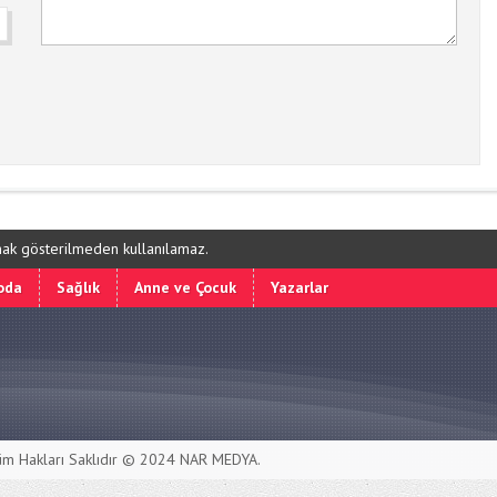
ynak gösterilmeden kullanılamaz.
oda
Sağlık
Anne ve Çocuk
Yazarlar
m Hakları Saklıdır © 2024
NAR MEDYA
.