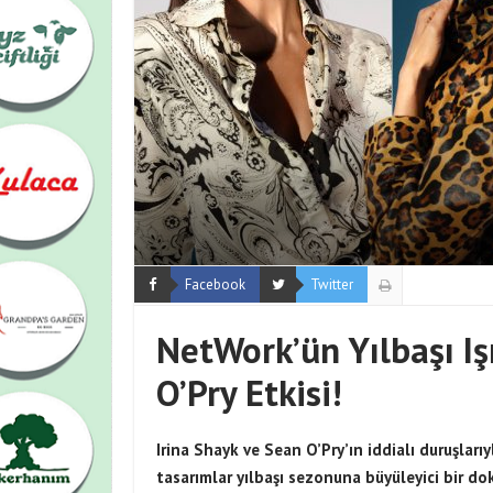
Facebook
Twitter
NetWork’ün Yılbaşı Iş
O’Pry Etkisi!
Irina Shayk ve Sean O’Pry’
ın iddialı duruşlar
tasarımlar yılbaşı sezonuna büyüleyici bir do