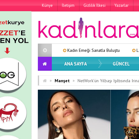
Künye
İletişim
Gizlilik İlkesi
Yazarlar
Kadın Emeği Sanatla Buluştu
Lara’dan Yeni Tekl
ANA SAYFA
GÜNCEL
»
»
Manşet
NetWork’ün Yılbaşı Işıltısında Iri