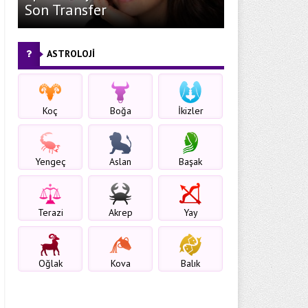
Son Transfer
ASTROLOJİ
Koç
Boğa
İkizler
Yengeç
Aslan
Başak
Terazi
Akrep
Yay
Oğlak
Kova
Balık