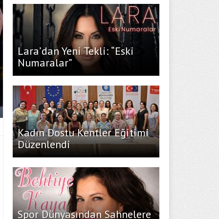
Lara’dan Yeni Tekli: “Eski
Numaralar”
Kadın Dostu Kentler Eğitimi
Düzenlendi
Spor Dünyasından Sahnelere