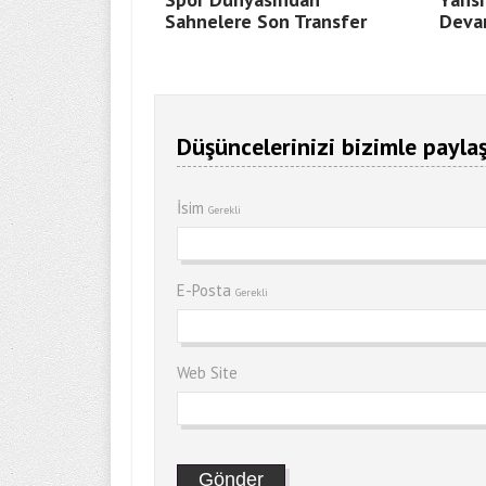
Sahnelere Son Transfer
Deva
Düşüncelerinizi bizimle paylaş
İsim
Gerekli
E-Posta
Gerekli
Web Site