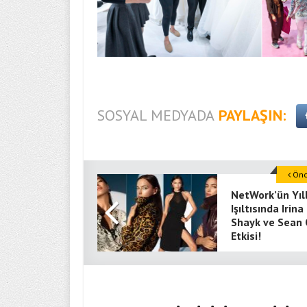
SOSYAL MEDYADA
PAYLAŞIN:
Önce
NetWork’ün Yıl
Işıltısında Irina
Shayk ve Sean 
Etkisi!