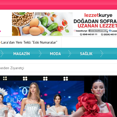
i: “Eski Numaralar”
Kadın Dostu Kentler Eğitimi Düzenlendi
MAGAZIN
MODA
SAĞLIK
keden Ziyaretçi