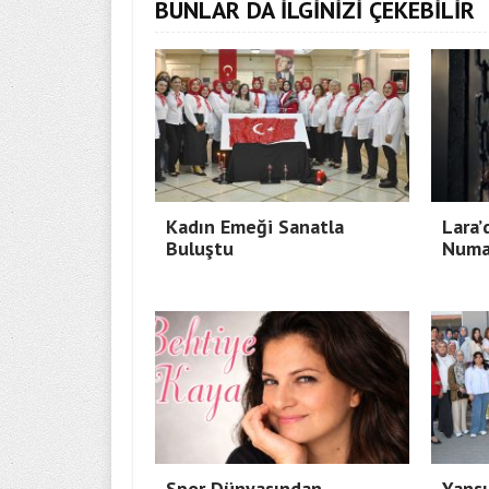
BUNLAR DA İLGİNİZİ ÇEKEBİLİR
Kadın Emeği Sanatla
Lara’
Buluştu
Numa
Spor Dünyasından
Yansı