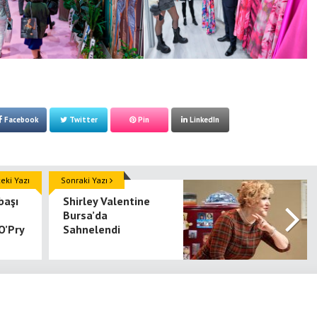
Facebook
Twitter
Pin
LinkedIn
ki Yazı
Sonraki Yazı
başı
Shirley Valentine
Bursa’da
O’Pry
Sahnelendi