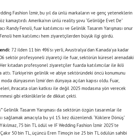
edding Fashion İzmir, bu yıl da ünlü markaların ve genç yeteneklerin
göz kamaştırdı. Amerika’nın ünlü reality şovu “Gelinliğe Evet De”
 Randy Fenoli, fuar katılımcısı ve Gelinlik Tasarım Yarışması onur
. Fenoli hem katılımcı hem ziyaretçilerden büyük ilgi gördü.
lendi:
72 ilden 11 bin 496’sı yerli, Avustralya’dan Kanada’ya kadar
6 sektör profesyoneli ziyaretçi ile fuar, sektörün küresel arenadaki
er kıtadan profesyonel ziyaretçiler fuarda katılımcılar ile ikili
 attı. Türkiye’nin gelinlik ve abiye sektöründeki öncü konumunu
a moda dünyasının İzmir’den dünyaya açılan kapısı oldu. Fuar,
örüşmeleri, ihracata olan katkısı ile değil 2025 modasına yön verecek
mesi gibi etkinliklerle de dikkat çekti.
m”
Gelinlik Tasarım Yarışması da sektörün özgün tasarımlar ile
 sağlamak amacıyla bu yıl 15. kez düzenlendi. “Köklere Dönüş”
Yıkılmaz, 75 bin TL ödül ve IF Wedding Fashion İzmir 2025’te
 Çakır 50 bin TL, üçüncü Eren Timoçin ise 25 bin TL ödülün sahibi