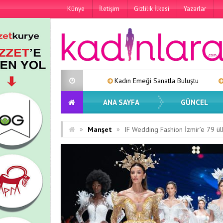
Künye
İletişim
Gizlilik İlkesi
Yazarlar
Kadın Emeği Sanatla Buluştu
Lara’dan Yeni Tekl
ANA SAYFA
GÜNCEL
»
»
Manşet
IF Wedding Fashion İzmir’e 79 ül