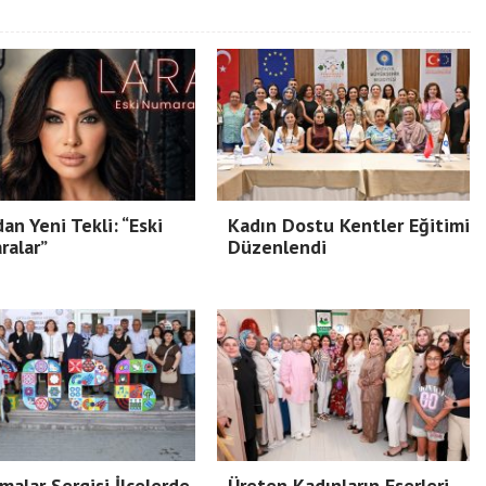
dan Yeni Tekli: “Eski
Kadın Dostu Kentler Eğitimi
ralar”
Düzenlendi
malar Sergisi İlçelerde
Üreten Kadınların Eserleri