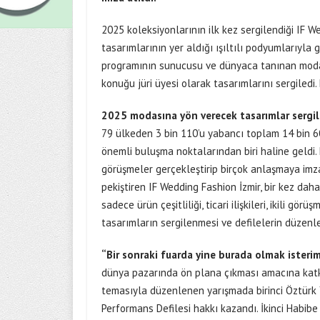
2025 koleksiyonlarının ilk kez sergilendiği IF W
tasarımlarının yer aldığı ışıltılı podyumlarıyla 
programının sunucusu ve dünyaca tanınan modacı
konuğu jüri üyesi olarak tasarımlarını sergiledi
2025 modasına yön verecek tasarımlar sergi
79 ülkeden 3 bin 110’u yabancı toplam 14 bin 60
önemli buluşma noktalarından biri haline geldi. H
görüşmeler gerçekleştirip birçok anlaşmaya imza
pekiştiren IF Wedding Fashion İzmir, bir kez dah
sadece ürün çeşitliliği, ticari ilişkileri, ikili g
tasarımların sergilenmesi ve defilelerin düzenlen
“Bir sonraki fuarda yine burada olmak isteri
dünya pazarında ön plana çıkması amacına katkı
temasıyla düzenlenen yarışmada birinci Öztürk 
Performans Defilesi hakkı kazandı. İkinci Habibe