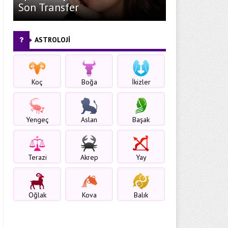
Son Transfer
ASTROLOJİ
Koç
Boğa
İkizler
Yengeç
Aslan
Başak
Terazi
Akrep
Yay
Oğlak
Kova
Balık