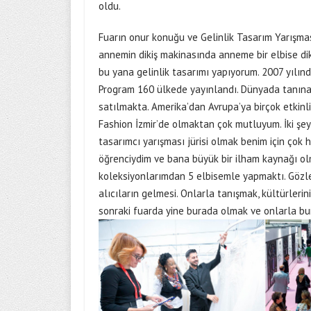
oldu.
Fuarın onur konuğu ve Gelinlik Tasarım Yarışma
annemin dikiş makinasında anneme bir elbise di
bu yana gelinlik tasarımı yapıyorum. 2007 yılın
Program 160 ülkede yayınlandı. Dünyada tanınan
satılmakta. Amerika’dan Avrupa’ya birçok etkinl
Fashion İzmir’de olmaktan çok mutluyum. İki şeyin
tasarımcı yarışması jürisi olmak benim için çok 
öğrenciydim ve bana büyük bir ilham kaynağı olm
koleksiyonlarımdan 5 elbisemle yapmaktı. Gözle
alıcıların gelmesi. Onlarla tanışmak, kültürleri
sonraki fuarda yine burada olmak ve onlarla bu