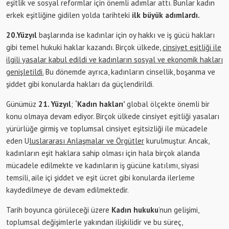
eşitlik ve sosyal reformlar için önemli adımlar attı. Bunlar kadın
erkek eşitliğine gidilen yolda tarihteki
ilk büyük adımlardı.
20.Yüzyıl
başlarında ise kadınlar için oy hakkı ve iş gücü hakları
gibi temel hukuki haklar kazandı. Birçok ülkede,
cinsiyet eş
itli
ği ile
ilgili yasalar kabul edildi ve kadınların sosyal ve ekonomik hakları
genişletildi.
Bu dönemde ayrıca, kadınların cinsellik, boşanma ve
şiddet gibi konularda hakları da güçlendirildi.
Günümüz
21. Yüzyıl
;
‘Kadın hakları’
global ölçekte önemli bir
konu olmaya devam ediyor. Birçok ülkede cinsiyet eşitliği yasaları
yürürlüğe girmiş ve toplumsal cinsiyet eşitsizliği ile mücadele
eden U
luslararası Anlaşmalar ve Örgütler
kurulmuştur. Ancak,
kadınların eşit haklara sahip olması için hala birçok alanda
mücadele edilmekte ve kadınların iş gücüne katılımı, siyasi
temsili, aile içi şiddet ve eşit ücret gibi konularda ilerleme
kaydedilmeye de devam edilmektedir.
Tarih boyunca görüleceği üzere
Kadın hukuku
’nun gelişimi,
toplumsal değişimlerle yakından ilişkilidir ve bu süreç,