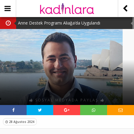
Anne Destek Programı Aliağa’da Uygulandı
Türk Halk Oyunları Topluluğu Büyüledi
Kübra Kuş “Kadınlar Sporda Öncü ve Güçlü”
Çocuklara Özel Kaplumbağa Etkinliği
Kübra Engellilere Umut Oluyor
SOSYAL MEDYADA PAYLAŞ
28 Ağustos 2024