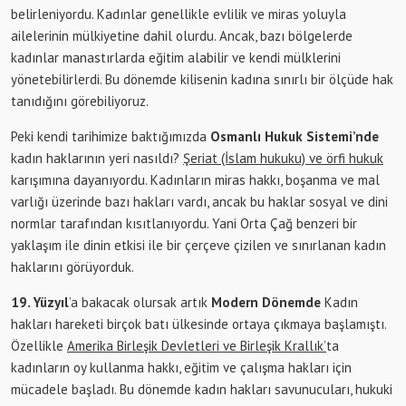
belirleniyordu. Kadınlar genellikle evlilik ve miras yoluyla
ailelerinin mülkiyetine dahil olurdu. Ancak, bazı bölgelerde
kadınlar manastırlarda eğitim alabilir ve kendi mülklerini
yönetebilirlerdi. Bu dönemde kilisenin kadına sınırlı bir ölçüde hak
tanıdığını görebiliyoruz.
Peki kendi tarihimize baktığımızda
Osmanlı Hukuk Sistemi’nde
kadın haklarının yeri nasıldı?
Şeriat (İslam hukuku) ve örfi hukuk
karışımına dayanıyordu. Kadınların miras hakkı, boşanma ve mal
varlığı üzerinde bazı hakları vardı, ancak bu haklar sosyal ve dini
normlar tarafından kısıtlanıyordu. Yani Orta Çağ benzeri bir
yaklaşım ile dinin etkisi ile bir çerçeve çizilen ve sınırlanan kadın
haklarını görüyorduk.
19. Yüzyıl
’a bakacak olursak artık
Modern Dönemde
Kadın
hakları hareketi birçok batı ülkesinde ortaya çıkmaya başlamıştı.
Özellikle
Amerika Birleşik Devletleri ve Birleşik Krallık’
ta
kadınların oy kullanma hakkı, eğitim ve çalışma hakları için
mücadele başladı. Bu dönemde kadın hakları savunucuları, hukuki