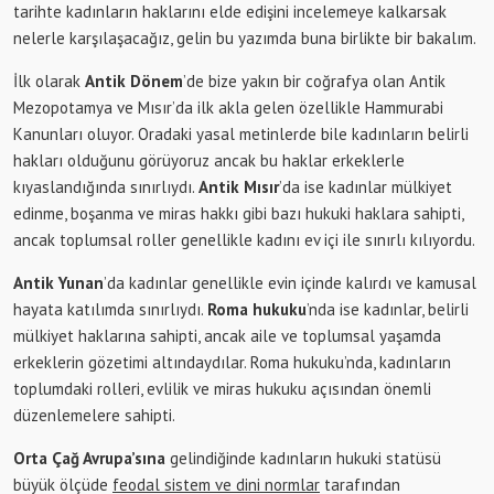
tarihte kadınların haklarını elde edişini incelemeye kalkarsak
nelerle karşılaşacağız, gelin bu yazımda buna birlikte bir bakalım.
İlk olarak
Antik D
önem
’de bize yakın bir coğrafya olan Antik
Mezopotamya ve Mısır’da ilk akla gelen özellikle Hammurabi
Kanunları oluyor. Oradaki yasal metinlerde bile kadınların belirli
hakları olduğunu görüyoruz ancak bu haklar erkeklerle
kıyaslandığında sınırlıydı.
Antik M
ısır
’da ise kadınlar mülkiyet
edinme, boşanma ve miras hakkı gibi bazı hukuki haklara sahipti,
ancak toplumsal roller genellikle kadını ev içi ile sınırlı kılıyordu.
Antik Yunan
’da kadınlar genellikle evin içinde kalırdı ve kamusal
hayata katılımda sınırlıydı.
Roma hukuku
’nda ise kadınlar, belirli
mülkiyet haklarına sahipti, ancak aile ve toplumsal yaşamda
erkeklerin gözetimi altındaydılar. Roma hukuku’nda, kadınların
toplumdaki rolleri, evlilik ve miras hukuku açısından önemli
düzenlemelere sahipti.
Orta Çağ Avrupa’sına
gelindiğinde kadınların hukuki statüsü
büyük ölçüde
feodal sistem ve dini normlar
tarafından