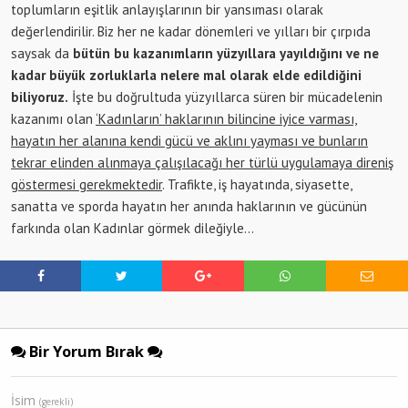
toplumların eşitlik anlayışlarının bir yansıması olarak
değerlendirilir. Biz her ne kadar dönemleri ve yılları bir çırpıda
saysak da
bütün bu kazanımların yüzyıllara yayıldığını ve ne
kadar büyük zorluklarla nelere mal olarak elde edildiğini
biliyoruz.
İşte bu doğrultuda yüzyıllarca süren bir mücadelenin
kazanımı olan
‘Kadınların’ haklarının bilincine iyice varması,
hayatın her alanına kendi gücü ve aklını yayması ve bunların
tekrar elinden alınmaya çalışılacağı her türlü uygulamaya direniş
göstermesi gerekmektedir
. Trafikte, iş hayatında, siyasette,
sanatta ve sporda hayatın her anında haklarının ve gücünün
farkında olan Kadınlar görmek dileğiyle…
Bir Yorum Bırak
İsim
(gerekli)