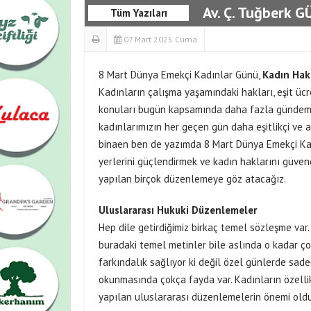
Av. Ç. Tuğberk 
Tüm Yazıları
07 Mart 2025 Cuma
8 Mart Dünya Emekçi Kadınlar Günü,
Kadın Hakl
Kadınların çalışma yaşamındaki hakları, eşit ücr
konuları bugün kapsamında daha fazla gündeme
kadınlarımızın her geçen gün daha eşitlikçi ve
binaen ben de yazımda 8 Mart Dünya Emekçi Kad
yerlerini güçlendirmek ve kadın haklarını güve
yapılan birçok düzenlemeye göz atacağız.
Uluslararası Hukuki Düzenlemeler
Hep dile getirdiğimiz birkaç temel sözleşme var
buradaki temel metinler bile aslında o kadar 
farkındalık sağlıyor ki değil özel günlerde sad
okunmasında çokça fayda var. Kadınların özelli
yapılan uluslararası düzenlemelerin önemi old