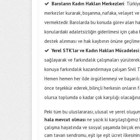
Baroların Kadın Hakları Merkezleri
: Türkiy
merkezler kurarak, boşanma, nafaka, velayet ve
vermektedir. Barolarda bu konuda görev alan ha
konulardaki adaletsizliğin giderilmesi için çab
destek alınması ve hak kaybının önüne geçilmes
Yerel STK’lar ve Kadın Hakları Mücadelesi
sağlayarak ve farkındalık çalışmaları yürüterek
konuya farkındalık kazandırmaya çalışan Sivil 
Hemen hemen her ilde örgütlenmeyi ve başarılı 
önce teşekkür ederek, bilinçli herkesin onların
olursa toplumda o kadar çok karşılığı olacağın
Peki tüm bu uluslararası, ulusal ve yerel oluş
hala mevcut olması
ne yazık ki karşılaştığımı
çalışma hayatında ve sosyal yaşamda birçok eng
cam tavan sendromu, eşit işe eşit ücret ilkesi