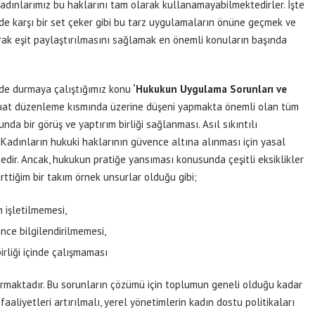
adınlarımız bu haklarını tam olarak kullanamayabilmektedirler. İşte
de karşı bir set çeker gibi bu tarz uygulamaların önüne geçmek ve
rak eşit paylaştırılmasını sağlamak en önemli konuların başında
nde durmaya çalıştığımız konu
‘Hukukun Uygulama Sorunları
ve
at düzenleme kısmında üzerine düşeni yapmakta önemli olan tüm
a bir görüş ve yaptırım birliği sağlanması. Asıl sıkıntılı
Kadınların hukuki haklarının güvence altına alınması için yasal
dir. Ancak, hukukun pratiğe yansıması konusunda çeşitli eksiklikler
ttiğim bir takım örnek unsurlar olduğu gibi;
 işletilmemesi,
nce bilgilendirilmemesi,
irliği içinde çalışmaması
ırmaktadır. Bu sorunların çözümü için toplumun geneli olduğu kadar
faaliyetleri artırılmalı, yerel yönetimlerin kadın dostu politikaları