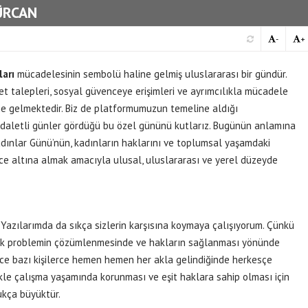
GÜRCAN
-
+
arı
mücadelesinin sembolü haline gelmiş uluslararası bir gündür.
et talepleri, sosyal güvenceye erişimleri ve ayrımcılıkla mücadele
 gelmektedir. Biz de platformumuzun temeline aldığı
 adaletli günler gördüğü bu özel gününü kutlarız. Bugünün anlamına
ınlar Günü’nün, kadınların haklarını ve toplumsal yaşamdaki
nce altına almak amacıyla ulusal, uluslararası ve yerel düzeyde
. Yazılarımda da sıkça sizlerin karşısına koymaya çalışıyorum. Çünkü
çok problemin çözümlenmesinde ve hakların sağlanması yönünde
ece bazı kişilerce hemen hemen her akla gelindiğinde herkesçe
kle çalışma yaşamında korunması ve eşit haklara sahip olması için
ukça büyüktür.