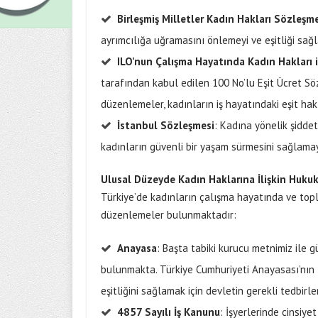
Birleşmiş Milletler Kadın Hakları S
ö
zleşm
ayrımcılığa uğramasını önlemeyi ve eşitliği sa
ILO
’
nun Çalışma Hayatında Kadın Hakları il
tarafından kabul edilen 100 No’lu Eşit Ücret Sö
düzenlemeler, kadınların iş hayatındaki eşit hak
İstanbul S
ö
zleşmesi
: Kadına yönelik şidd
kadınların güvenli bir yaşam sürmesini sağlamay
Ulusal Düzeyde Kadın Haklarına İlişkin Huku
Türkiye’de kadınların çalışma hayatında ve topl
düzenlemeler bulunmaktadır:
Anayasa
: Başta tabiki kurucu metnimiz ile
bulunmakta. Türkiye Cumhuriyeti Anayasası’nın
eşitliğini sağlamak için devletin gerekli tedbirl
4857 Sayılı İş Kanunu
: İşyerlerinde cinsiye