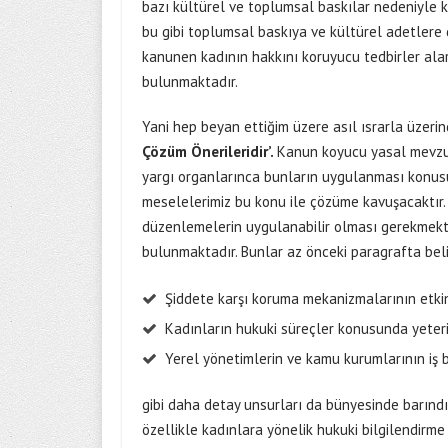
bazı kültürel ve toplumsal baskılar nedeniyle k
bu gibi toplumsal baskıya ve kültürel adetlere 
kanunen kadının hakkını koruyucu tedbirler ala
bulunmaktadır.
Yani hep beyan ettiğim üzere asıl ısrarla üzeri
Çözüm Önerileridir’.
Kanun koyucu yasal mevzu
yargı organlarınca bunların uygulanması konusund
meselelerimiz bu konu ile çözüme kavuşacaktır. 
düzenlemelerin uygulanabilir olması gerekmekte
bulunmaktadır. Bunlar az önceki paragrafta belir
Şiddete karşı koruma mekanizmalarının etkin
Kadınların hukuki süreçler konusunda yeteri
Yerel yönetimlerin ve kamu kurumlarının iş b
gibi daha detay unsurları da bünyesinde barınd
özellikle kadınlara yönelik hukuki bilgilendirme 