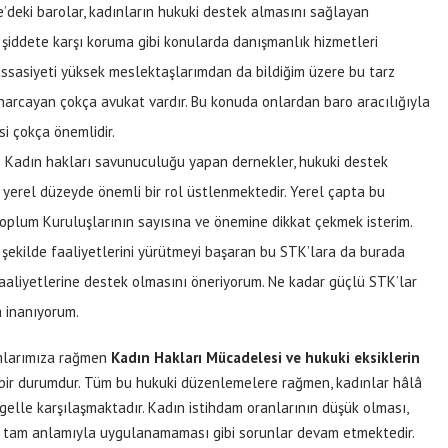
e’deki barolar, kadınların hukuki destek almasını sağlayan
 şiddete karşı koruma gibi konularda danışmanlık hizmetleri
ssasiyeti yüksek meslektaşlarımdan da bildiğim üzere bu tarz
a harcayan çokça avukat vardır. Bu konuda onlardan baro aracılığıyla
i çokça önemlidir.
: Kadın hakları savunuculuğu yapan dernekler, hukuki destek
 yerel düzeyde önemli bir rol üstlenmektedir. Yerel çapta bu
Toplum Kuruluşlarının sayısına ve önemine dikkat çekmek isterim.
şekilde faaliyetlerini yürütmeyi başaran bu STK’lara da burada
 faaliyetlerine destek olmasını öneriyorum. Ne kadar güçlü STK’lar
a inanıyorum.
umlarımıza rağmen
Kadın Hakları Mücadelesi ve hukuki eksiklerin
z bir durumdur. Tüm bu hukuki düzenlemelere rağmen, kadınlar hâlâ
elle karşılaşmaktadır. Kadın istihdam oranlarının düşük olması,
nin tam anlamıyla uygulanamaması gibi sorunlar devam etmektedir.