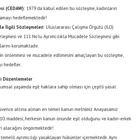
esi (CEDAW)
: 1979’da kabul edilen bu sözleşme, kadınların
ğlamayı hedeflemektedir!
e İlgili S
ö
zleşmeleri
: Uluslararası Çalışma Örgütü (ILO)
zleşmesi ve 111 No’lu Ayrımcılıkla Mücadele Sözleşmesi gibi
larını korumaktadır.
etin önlenmesi ve mücadele edilmesini amaçlayan bu sözleşme,
ı hedefler.
ki Düzenlemeler
umsal yaşamda eşit haklara sahip olması için çeşitli yasal
 güvence altına alınan en temel kanun metnimiz Anayasamız
 10. maddesi, herkesin kanun önünde eşit olduğunu ve kadın-erkek
eri alacağını öngörmektedir!
t temelli ayrımcılığı yasaklayan hükümler içermektedir. Aynı