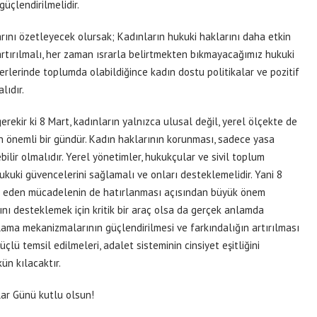
üçlendirilmelidir.
arını özetleyecek olursak; Kadınların hukuki haklarını daha etkin
 artırılmalı, her zaman ısrarla belirtmekten bıkmayacağımız hukuki
lerinde toplumda olabildiğince kadın dostu politikalar ve pozitif
lıdır.
kir ki 8 Mart, kadınların yalnızca ulusal değil, yerel ölçekte de
in önemli bir gündür. Kadın haklarının korunması, sadece yasa
ilir olmalıdır. Yerel yönetimler, hukukçular ve sivil toplum
n hukuki güvencelerini sağlamalı ve onları desteklemelidir. Yani 8
am eden mücadelenin de hatırlanması açısından büyük önem
nı desteklemek için kritik bir araç olsa da gerçek anlamda
ulama mekanizmalarının güçlendirilmesi ve farkındalığın artırılması
lü temsil edilmeleri, adalet sisteminin cinsiyet eşitliğini
ün kılacaktır.
ar Günü kutlu olsun!