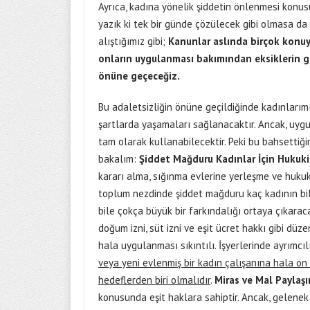
Ayrıca, kadına yönelik şiddetin önlenmesi konu
yazık ki tek bir günde çözülecek gibi olmasa da
alıştığımız gibi;
Kanunlar aslında birçok konuy
onların uygulanması bakımından eksiklerin gid
önüne geçeceğiz.
Bu adaletsizliğin önüne geçildiğinde kadınlarım
şartlarda yaşamaları sağlanacaktır. Ancak, uygu
tam olarak kullanabilecektir. Peki bu bahsettiğ
bakalım:
Ş
iddet Ma
ğduru Kadınlar İçin Hukuk
kararı alma, sığınma evlerine yerleşme ve hukuki
toplum nezdinde şiddet mağduru kaç kadının bilg
bile çokça büyük bir farkındalığı ortaya çıkaraca
doğum izni, süt izni ve eşit ücret hakkı gibi dü
hala uygulanması sıkıntılı. İşyerlerinde ayrımcı
veya yeni evlenmiş bir kadın çalışanına hala ön
hedeflerden biri olmalıdır
.
Miras ve Mal Paylaşı
konusunda eşit haklara sahiptir. Ancak, gelene