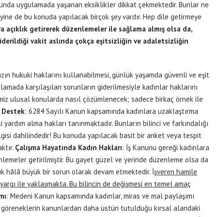
sunda uygulamada yaşanan eksiklikler dikkat çekmektedir. Bunlar ne
 yine de bu konuda yapılacak birçok şey vardır. Hep dile getirmeye
a açıklık getirerek düzenlemeler ile sağlama almış olsa da,
erildiği vakit aslında çokça eşitsizliğin ve adaletsizliğin
ızın hukuki haklarını kullanabilmesi, günlük yaşamda güvenli ve eşit
lamada karşılaşılan sorunların giderilmesiyle kadınlar haklarını
imiz ulusal konularda nasıl çözümlenecek; sadece birkaç örnek ile
i Destek
: 6284 Sayılı Kanun kapsamında kadınlara uzaklaştırma
 yardım alma hakları tanınmaktadır. Bunların bilinci ve farkındalığı
isi dahilindedir! Bu konuda yapılacak basit bir anket veya tespit
ktır.
Çalışma Hayatında Kadın Hakları
: İş Kanunu gereği kadınlara
zenlemeler getirilmiştir. Bu gayet güzel ve yerinde düzenleme olsa da
lık hâlâ büyük bir sorun olarak devam etmektedir. İ
şveren hamile
 yargı ile yaklaşmakta. Bu bilincin de değişmesi en temel amaç
mı
: Medeni Kanun kapsamında kadınlar, miras ve mal paylaşımı
k göreneklerin kanunlardan daha üstün tutulduğu kırsal alandaki