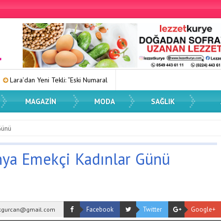
 Tekli: “Eski Numaralar”
Kadın Dostu Kentler Eğitimi Düzenlendi
MAGAZIN
MODA
SAĞLIK
Günü
ünya Emekçi Kadınlar Günü
Facebook
Twitter
Google+
kgurcan@gmail.com