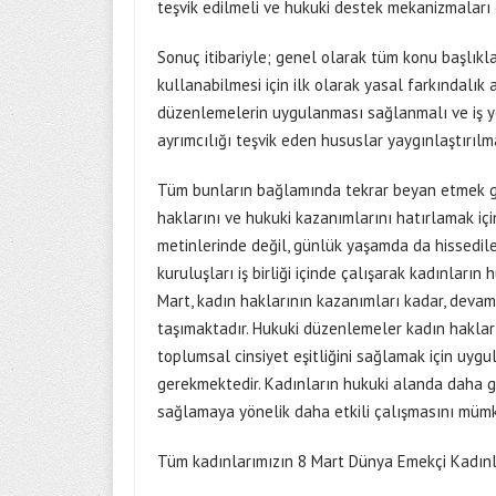
teşvik edilmeli ve hukuki destek mekanizmaları g
Sonuç itibariyle; genel olarak tüm konu başlıkl
kullanabilmesi için ilk olarak yasal farkındalık
düzenlemelerin uygulanması sağlanmalı ve iş yer
ayrımcılığı teşvik eden hususlar yaygınlaştırılma
Tüm bunların bağlamında tekrar beyan etmek gere
haklarını ve hukuki kazanımlarını hatırlamak iç
metinlerinde değil, günlük yaşamda da hissedileb
kuruluşları iş birliği içinde çalışarak kadınları
Mart, kadın haklarının kazanımları kadar, dev
taşımaktadır. Hukuki düzenlemeler kadın hakları
toplumsal cinsiyet eşitliğini sağlamak için uyg
gerekmektedir. Kadınların hukuki alanda daha güç
sağlamaya yönelik daha etkili çalışmasını mümk
Tüm kadınlarımızın 8 Mart Dünya Emekçi Kadınl