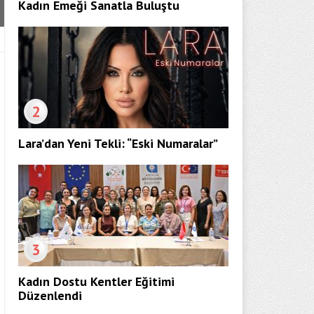
Kadın Emeği Sanatla Buluştu
2
Lara’dan Yeni Tekli: “Eski Numaralar”
3
Kadın Dostu Kentler Eğitimi
Düzenlendi