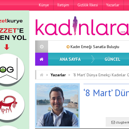
Künye
İletişim
Gizlilik İlkesi
Yazarlar
Kadın Emeği Sanatla Buluştu
Lara’dan Yeni
ANA SAYFA
GÜNCEL
»
»
Yazarlar
‘8 Mart’ Dünya Emekçi Kadınlar 
‘8 Mart’ D
ctugber