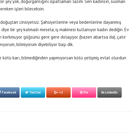
bir şey yok, doğurganlığını ispatlaman lazım. Sen kadınsın, susman
reken işleri bileceksin.
 doğuştan cinsiyetsiz. Şahsiyetlerine veya bedenlerine dayanmış
iye bir şey kalmadı mesela, iş makinesi kullanıyor kadın dediğin. Ev
an korkmuyor göğsünü gere gere dolaşıyor (bazen abartsa da), çatır
ıyorum, bilmiyorum diyebiliyor başı dik.
e kötü karı, bilmediğinden yapmıyorsan kötü yetişmiş evlat olurdun
Facebook
Twitter
+1
Pin
LinkedIn