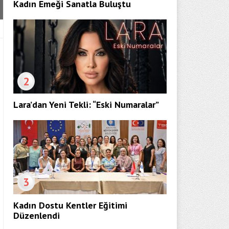
Kadın Emeği Sanatla Buluştu
2
Lara’dan Yeni Tekli: “Eski Numaralar”
3
Kadın Dostu Kentler Eğitimi
Düzenlendi