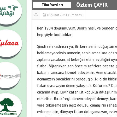
Özlem ÇAYIR
Tüm Yazıları
10 Şubat 2024 Cumartesi
Ben 1984 doğumluyum. Benim nesil ve benden önce
hep şöyle kodladılar:
Şimdi sen kadınsın ya; Bir kere senin doğuştan e
beklemeyeceksin annenin, senin amcalara göster
zıplamayacaksın, al bebeğini eline evciliğini oyn
futbol öğrenirken sen önce misafirlere peçete, 
babana, amcana hizmet edeceksin. Hem oturaklı
açamazsın bacaklarını pergel gibi, iki dizin bir
falan oynayayım deme yakışmaz. Küfür mü? Dilini 
çıkarma ayıp. Çevir kafanı, it kopukla dalaşılır 
etmelisin. Bırak ‘regl dönemindeyim’ demeyi, kar
yere tüküremezsin ağız dolusu, çamaşırın rahats
evlenmelisin, dünyayı falan dolaşamazsın, evlen