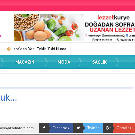
’dan Yeni Tekli: “Eski Numaralar”
Kadın Dostu Kentler Eğitimi Düzen
MAGAZIN
MODA
SAĞLIK
duk…
Facebook
Twitter
Google+
ayir@kadinlara.com