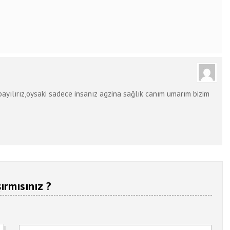
bayılırız,oysaki sadece insanız agzina sağlık canım umarım bizim
ırmısınız ?