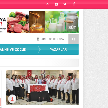
lendi
Spor Dünyasından Sahnelere Son Transfer
Yansımala
TARİH: 06.08.2026
ANNE VE ÇOCUK
YAZARLAR
1