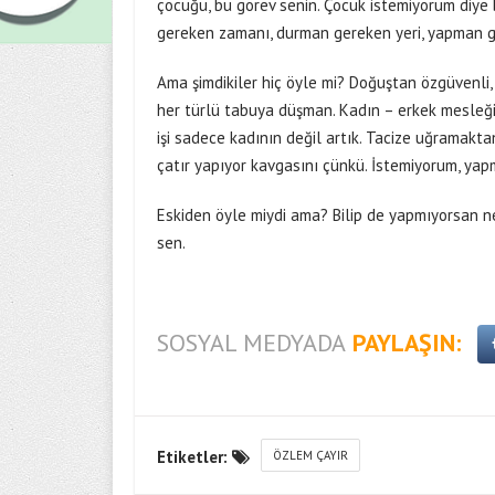
çocuğu, bu görev senin. Çocuk istemiyorum diye 
gereken zamanı, durman gereken yeri, yapman ge
Ama şimdikiler hiç öyle mi? Doğuştan özgüvenli,
her türlü tabuya düşman. Kadın – erkek mesleği d
işi sadece kadının değil artık. Tacize uğramakt
çatır yapıyor kavgasını çünkü. İstemiyorum, yapm
Eskiden öyle miydi ama? Bilip de yapmıyorsan n
sen.
SOSYAL MEDYADA
PAYLAŞIN:
Etiketler:
ÖZLEM ÇAYIR