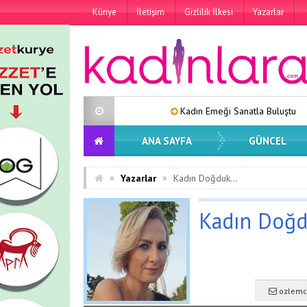
Künye
İletişim
Gizlilik İlkesi
Yazarlar
Kadın Emeği Sanatla Buluştu
Lara
ANA SAYFA
GÜNCEL
»
»
Yazarlar
Kadın Doğduk…
Kadın Doğ
ozlemc