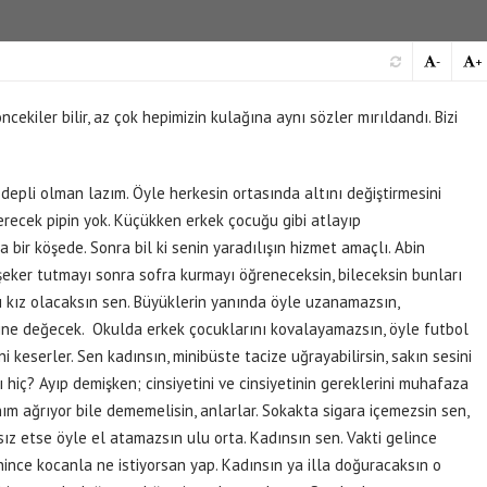
-
+
kiler bilir, az çok hepimizin kulağına aynı sözler mırıldandı. Bizi
depli olman lazım. Öyle herkesin ortasında altını değiştirmesini
ecek pipin yok. Küçükken erkek çocuğu gibi atlayıp
a bir köşede. Sonra bil ki senin yaradılışın hizmet amaçlı. Abin
şeker tutmayı sonra sofra kurmayı öğreneceksin, bileceksin bunları
 kız olacaksın sen. Büyüklerin yanında öyle uzanamazsın,
birine değecek. Okulda erkek çocuklarını kovalayamazsın, öyle futbol
keserler. Sen kadınsın, minibüste tacize uğrayabilirsin, sakın sesini
mı hiç? Ayıp demişken; cinsiyetini ve cinsiyetinin gereklerini muhafaza
nım ağrıyor bile dememelisin, anlarlar. Sokakta sigara içemezsin sen,
ız etse öyle el atamazsın ulu orta. Kadınsın sen. Vakti gelince
ince kocanla ne istiyorsan yap. Kadınsın ya illa doğuracaksın o