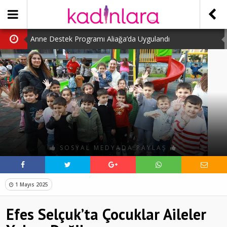
Anne Destek Programı Aliağa’da Uygulandı
Türk Halk Oyunları Topluluğu Büyüledi
Kübra Kuş “Kadınlar Sporda Öncü ve Güçlü”
Çocuklara Özel Kaplumbağa Etkinliği
Kübra Engellilere Umut Oluyor
SOSYAL MEDYADA PAYLAŞ
1 Mayıs 2025
Efes Selçuk’ta Çocuklar Aileler