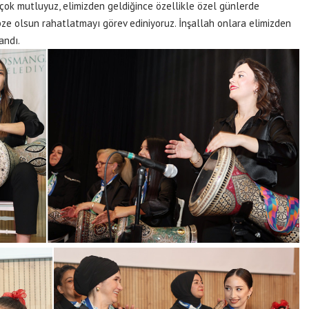
çok mutluyuz, elimizden geldiğince özellikle özel günlerde
bze olsun rahatlatmayı görev ediniyoruz. İnşallah onlara elimizden
andı.