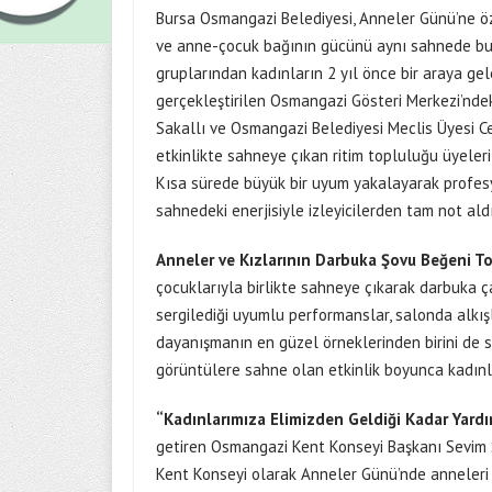
Bursa Osmangazi Belediyesi, Anneler Günü’ne öz
ve anne-çocuk bağının gücünü aynı sahnede bul
gruplarından kadınların 2 yıl önce bir araya ge
gerçekleştirilen Osmangazi Gösteri Merkezi’nde
Sakallı ve Osmangazi Belediyesi Meclis Üyesi Ce
etkinlikte sahneye çıkan ritim topluluğu üyeler
Kısa sürede büyük bir uyum yakalayarak profesy
sahnedeki enerjisiyle izleyicilerden tam not aldı
Anneler ve Kızlarının Darbuka Şovu Beğeni T
çocuklarıyla birlikte sahneye çıkarak darbuka çal
sergilediği uyumlu performanslar, salonda alkışla
dayanışmanın en güzel örneklerinden birini de sa
görüntülere sahne olan etkinlik boyunca kadınlar
“Kadınlarımıza Elimizden Geldiği Kadar Yard
getiren Osmangazi Kent Konseyi Başkanı Sevim Sa
Kent Konseyi olarak Anneler Günü’nde anneleri bi