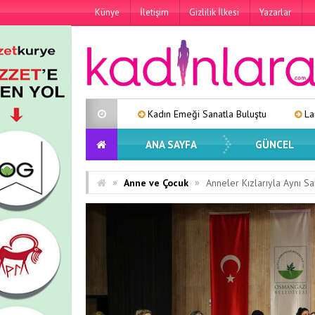
Künye
İletişim
Gizlilik İlkesi
Yazarlar
Kadın Emeği Sanatla Buluştu
Lara’dan Yeni Tekli: “Eski 
ANA SAYFA
GÜNCEL
»
»
Anne ve Çocuk
Anneler Kızlarıyla Aynı S