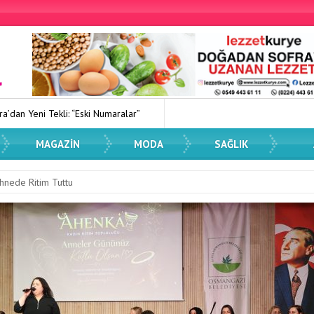
Numaralar”
Kadın Dostu Kentler Eğitimi Düzenlendi
Spor Dü
MAGAZIN
MODA
SAĞLIK
ahnede Ritim Tuttu