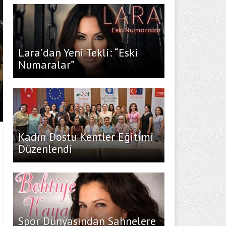
Lara’dan Yeni Tekli: “Eski
Numaralar”
Kadın Dostu Kentler Eğitimi
Düzenlendi
Spor Dünyasından Sahnelere