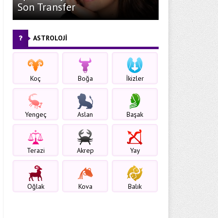
Son Transfer
ASTROLOJİ
Koç
Boğa
İkizler
Yengeç
Aslan
Başak
Terazi
Akrep
Yay
Oğlak
Kova
Balık