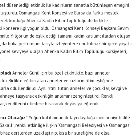
el düzenlediği etkinlik ile kadınların sanatla bütünleşen emeğini
uşturdu. Osmangazi Kent Konseyi ve Bursa’da farklı meslek
lerek kurduğu Ahenka Kadın Ritim Topluluğu ile birlikte
ki konsere ilgi yoğun oldu. Osmangazi Kent Konseyi Başkanı Sevim
mile Yılgör’ün de eşlik ettiği tamamı kadın katılımcılardan oluşan
i, darbuka performanslarıyla izleyenlere unutulmaz bir gece yaşattı.
onel seviyeye ulaşan Ahenka Kadın Ritim Topluluğu kursiyeleri,
.
opladı
Anneler Günü için bu özel etkinlikte, bazı anneler
dı. Birlikte eğitim alan anneler ve kızların ritim eşliğinde
rla ödüllendirildi. Aynı ritmi tutan anneler ve çocuklar, sevgi ve
hneye taşıyarak etkinliğin anlamını zenginleştirdi. Renkli
, kendilerini ritimlere bırakarak doyasıya eğlendi.
ımcı Olacağız”
Yoğun katılımdan dolayı duyduğu memnuniyeti dile
kallı, renkli etkinliğe ilişkin “Osmangazi Belediyesi ve Osmangazi
raz dertlerden uzaklaştırıp, kısa bir süreliğine de olsa