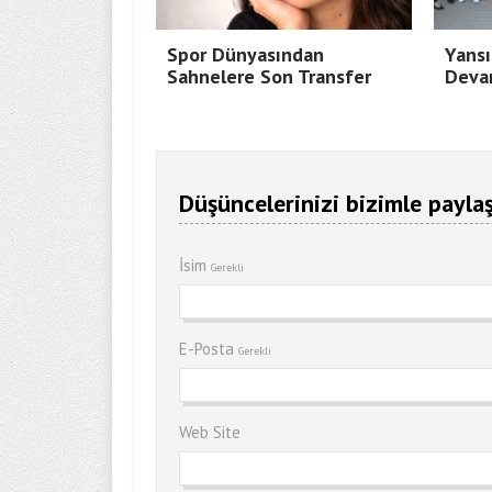
Spor Dünyasından
Yansı
Sahnelere Son Transfer
Deva
Düşüncelerinizi bizimle paylaş
İsim
Gerekli
E-Posta
Gerekli
Web Site