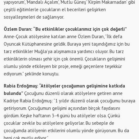
yapıyorum’, ‘Mandalı Açalım’, ‘Mutlu Güneş’ ‘Kirpim Makarnadan’ gibi
çeşitli eğitimlerle çocukların el becerileri gelişirken
sosyalleşmeleri de sağlanıyor.
Özlem Duran: “Bu etkinlikler çocuklarımız için çok değerli”
Anne-Çocuk atölyesine katılan anne Özlem Duran, “İlk defa
Oyuncak Kütüphanesine geldik. Buraya yeni taşındığımız için bu
tarz etkinlikler Muğla’ya alışmamıza yardımcı oluyor. Bu tarz
etkinliklerin olması şehir için çok önemli. Çocukların gelişimini
olumlu yönde etkileyen bir proje, emeği geçenlere teşekkür
ediyorum.” şeklinde konuştu.
Rabia Erdoğmuş: “Atölyeler çocuğumun gelişimine katkıda
bulundu”
Çocuğunu düzenli olarak atölyelere getiren anne
Kadriye Rabia Erdoğmuş: “1 yıldır düzenli olarak çocuğumu buraya
getiriyorum. Çocuğumun gelişimi açısından birçok faydasını
gördüm. Keşke haftanın 3-4 günü bu atölyeler olsa. Çünkü
çocuklar zevkle bu atölyelere geliyorlar. Bu sebeple de
çocuğumda atölyenin etkilerini olumlu yönde görüyorum. Bu da
beni çok mutlu ediyor.”