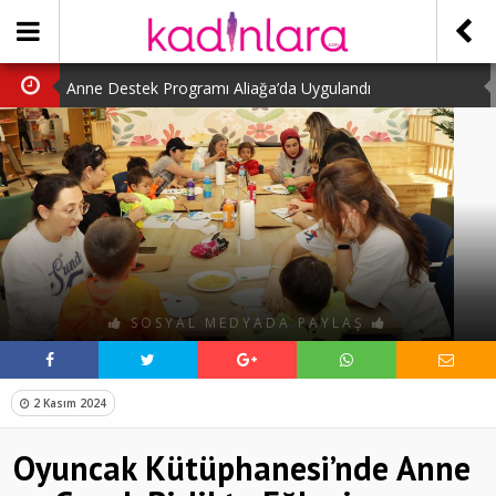
Anne Destek Programı Aliağa’da Uygulandı
Türk Halk Oyunları Topluluğu Büyüledi
Kübra Kuş “Kadınlar Sporda Öncü ve Güçlü”
Çocuklara Özel Kaplumbağa Etkinliği
Kübra Engellilere Umut Oluyor
SOSYAL MEDYADA PAYLAŞ
2 Kasım 2024
Oyuncak Kütüphanesi’nde Anne