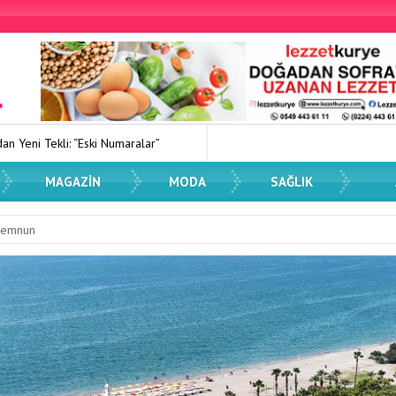
maralar”
Kadın Dostu Kentler Eğitimi Düzenlendi
Spor Düny
MAGAZIN
MODA
SAĞLIK
 Memnun