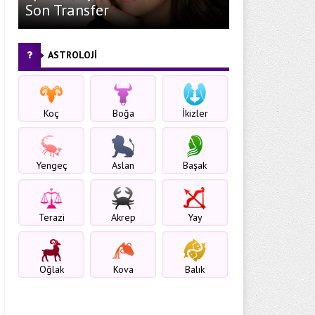
Son Transfer
ASTROLOJİ
Koç
Boğa
İkizler
Yengeç
Aslan
Başak
Terazi
Akrep
Yay
Oğlak
Kova
Balık