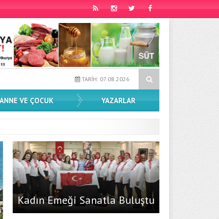
asından Sahnelere Son Transfer
Yansımalar Sergisi İlçelerde Dev
TARİH: 07.08.2026
ANNE VE ÇOCUK
YAZARLAR
Kadın Emeği Sanatla Buluştu