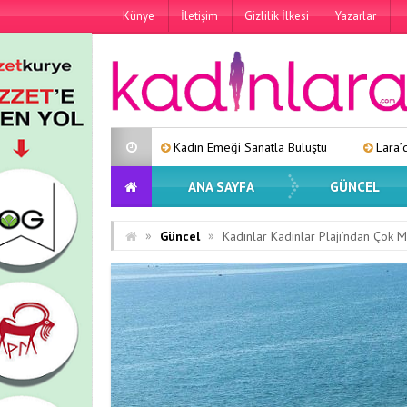
Künye
İletişim
Gizlilik İlkesi
Yazarlar
Kadın Emeği Sanatla Buluştu
Lara’dan Yeni Tekli: “Eski Nu
ANA SAYFA
GÜNCEL
»
»
Güncel
Kadınlar Kadınlar Plajı’ndan Çok