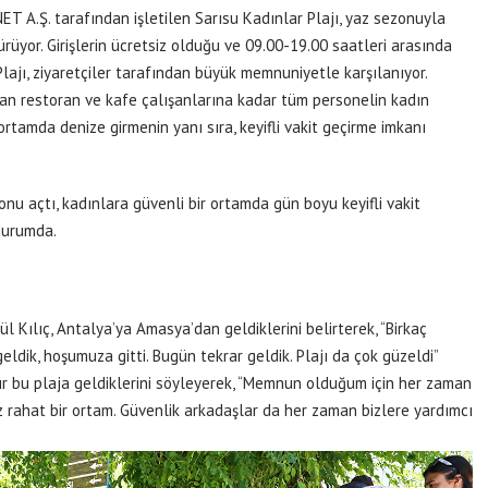
ET A.Ş. tarafından işletilen Sarısu Kadınlar Plajı, yaz sezonuyla
ürüyor. Girişlerin ücretsiz olduğu ve 09.00-19.00 saatleri arasında
lajı, ziyaretçiler tarafından büyük memnuniyetle karşılanıyor.
dan restoran ve kafe çalışanlarına kadar tüm personelin kadın
ortamda denize girmenin yanı sıra, keyifli vakit geçirme imkanı
onu açtı, kadınlara güvenli bir ortamda gün boyu keyifli vakit
durumda.
ül Kılıç, Antalya’ya Amasya’dan geldiklerini belirterek, “Birkaç
eldik, hoşumuza gitti. Bugün tekrar geldik. Plajı da çok güzeldi”
dır bu plaja geldiklerini söyleyerek, “Memnun olduğum için her zaman
z rahat bir ortam. Güvenlik arkadaşlar da her zaman bizlere yardımcı