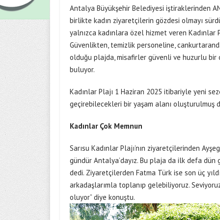
Antalya Büyükşehir Belediyesi iştiraklerinden AN
birlikte kadın ziyaretçilerin gözdesi olmayı sürd
yalnızca kadınlara özel hizmet veren Kadınlar P
Güvenlikten, temizlik personeline, cankurtaran
olduğu plajda, misafirler güvenli ve huzurlu bir 
buluyor.
Kadınlar Plajı 1 Haziran 2025 itibariyle yeni sez
geçirebilecekleri bir yaşam alanı oluşturulmuş 
Kadınlar Çok Memnun
Sarısu Kadınlar Plajı’nın ziyaretçilerinden Ayşeg
gündür Antalya’dayız. Bu plaja da ilk defa dün g
dedi. Ziyaretçilerden Fatma Türk ise son üç yıl
arkadaşlarımla toplanıp gelebiliyoruz. Seviyoru
oluyor” diye konuştu.