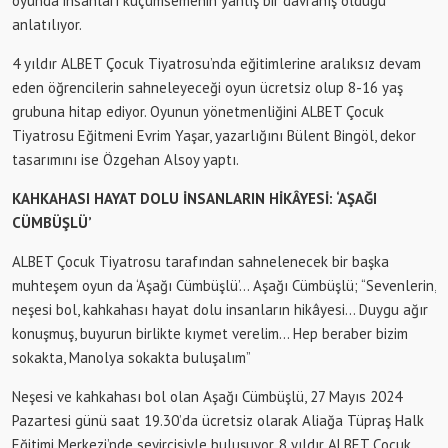
oyunda insanları küçümsemenin yanlış bir davranış olduğu
anlatılıyor.
4 yıldır ALBET Çocuk Tiyatrosu’nda eğitimlerine aralıksız devam
eden öğrencilerin sahneleyeceği oyun ücretsiz olup 8-16 yaş
grubuna hitap ediyor. Oyunun yönetmenliğini ALBET Çocuk
Tiyatrosu Eğitmeni Evrim Yaşar, yazarlığını Bülent Bingöl, dekor
tasarımını ise Özgehan Alsoy yaptı.
KAHKAHASI HAYAT DOLU İNSANLARIN HİKÂYESİ: ‘AŞAĞI
CÜMBÜŞLÜ’
ALBET Çocuk Tiyatrosu tarafından sahnelenecek bir başka
muhteşem oyun da ‘Aşağı Cümbüşlü’… Aşağı Cümbüşlü; “Sevenlerin,
neşesi bol, kahkahası hayat dolu insanların hikâyesi… Duygu ağır
konuşmuş, buyurun birlikte kıymet verelim… Hep beraber bizim
sokakta, Manolya sokakta buluşalım”
Neşesi ve kahkahası bol olan Aşağı Cümbüşlü, 27 Mayıs 2024
Pazartesi günü saat 19.30’da ücretsiz olarak Aliağa Tüpraş Halk
Eğitimi Merkezi’nde seyircisiyle buluşuyor. 8 yıldır ALBET Çocuk