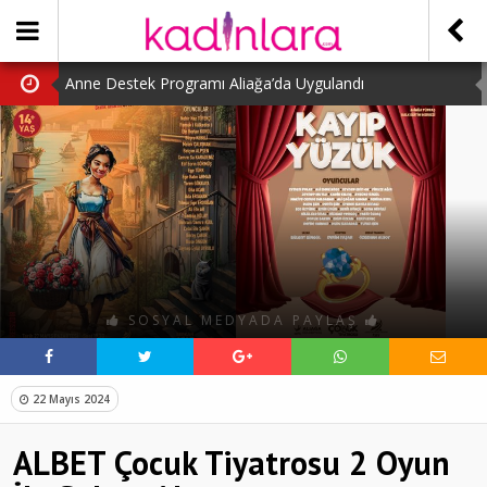
Anne Destek Programı Aliağa’da Uygulandı
Türk Halk Oyunları Topluluğu Büyüledi
Kübra Kuş “Kadınlar Sporda Öncü ve Güçlü”
Çocuklara Özel Kaplumbağa Etkinliği
Kübra Engellilere Umut Oluyor
SOSYAL MEDYADA PAYLAŞ
22 Mayıs 2024
ALBET Çocuk Tiyatrosu 2 Oyun