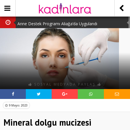
Anne Destek Programı Aliağa’da Uygulandı
Türk Halk Oyunları Topluluğu Büyüledi
Kübra Kuş “Kadınlar Sporda Öncü ve Güçlü”
Çocuklara Özel Kaplumbağa Etkinliği
Kübra Engellilere Umut Oluyor
SOSYAL MEDYADA PAYLAŞ
9 Mayıs 2023
Mineral dolgu mucizesi