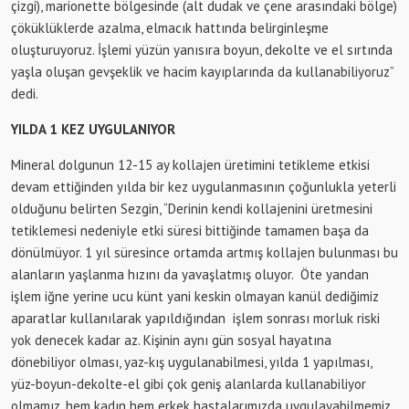
çizgi), marionette bölgesinde (alt dudak ve çene arasındaki bölge)
çöküklüklerde azalma, elmacık hattında belirginleşme
oluşturuyoruz. İşlemi yüzün yanısıra boyun, dekolte ve el sırtında
yaşla oluşan gevşeklik ve hacim kayıplarında da kullanabiliyoruz”
dedi.
YILDA 1 KEZ UYGULANIYOR
Mineral dolgunun 12-15 ay kollajen üretimini tetikleme etkisi
devam ettiğinden yılda bir kez uygulanmasının çoğunlukla yeterli
olduğunu belirten Sezgin, “Derinin kendi kollajenini üretmesini
tetiklemesi nedeniyle etki süresi bittiğinde tamamen başa da
dönülmüyor. 1 yıl süresince ortamda artmış kollajen bulunması bu
alanların yaşlanma hızını da yavaşlatmış oluyor. Öte yandan
işlem iğne yerine ucu künt yani keskin olmayan kanül dediğimiz
aparatlar kullanılarak yapıldığından işlem sonrası morluk riski
yok denecek kadar az. Kişinin aynı gün sosyal hayatına
dönebiliyor olması, yaz-kış uygulanabilmesi, yılda 1 yapılması,
yüz-boyun-dekolte-el gibi çok geniş alanlarda kullanabiliyor
olmamız, hem kadın hem erkek hastalarımızda uygulayabilmemiz