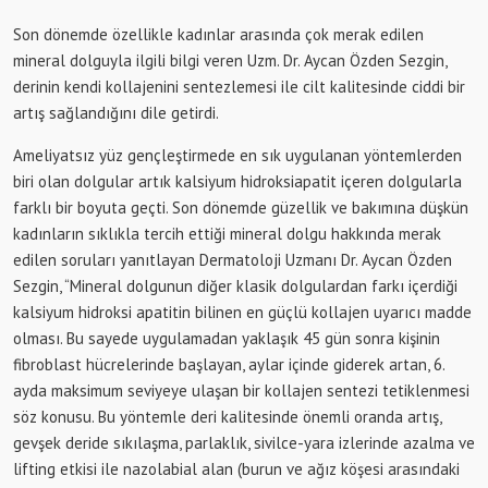
Son dönemde özellikle kadınlar arasında çok merak edilen
mineral dolguyla ilgili bilgi veren Uzm. Dr. Aycan Özden Sezgin,
derinin kendi kollajenini sentezlemesi ile cilt kalitesinde ciddi bir
artış sağlandığını dile getirdi.
Ameliyatsız yüz gençleştirmede en sık uygulanan yöntemlerden
biri olan dolgular artık kalsiyum hidroksiapatit içeren dolgularla
farklı bir boyuta geçti. Son dönemde güzellik ve bakımına düşkün
kadınların sıklıkla tercih ettiği mineral dolgu hakkında merak
edilen soruları yanıtlayan Dermatoloji Uzmanı Dr. Aycan Özden
Sezgin, “Mineral dolgunun diğer klasik dolgulardan farkı içerdiği
kalsiyum hidroksi apatitin bilinen en güçlü kollajen uyarıcı madde
olması. Bu sayede uygulamadan yaklaşık 45 gün sonra kişinin
fibroblast hücrelerinde başlayan, aylar içinde giderek artan, 6.
ayda maksimum seviyeye ulaşan bir kollajen sentezi tetiklenmesi
söz konusu. Bu yöntemle deri kalitesinde önemli oranda artış,
gevşek deride sıkılaşma, parlaklık, sivilce-yara izlerinde azalma ve
lifting etkisi ile nazolabial alan (burun ve ağız köşesi arasındaki