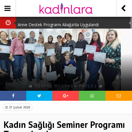
Anne Destek Programı Aliağa’da Uygulandı
Türk Halk Oyunları Topluluğu Büyüledi
Kübra Kuş “Kadınlar Sporda Öncü ve Güçlü”
Çocuklara Özel Kaplumbağa Etkinliği
Kübra Engellilere Umut Oluyor
SOSYAL MEDYADA PAYLAŞ
21 Şubat 2026
Kadın Sağlığı Seminer Programı