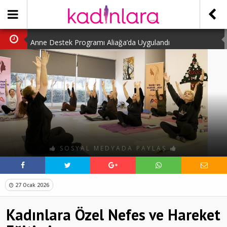
Anne Destek Programı Aliağa’da Uygulandı
Türk Halk Oyunları Topluluğu Büyüledi
Kübra Kuş “Kadınlar Sporda Öncü ve Güçlü”
Çocuklara Özel Kaplumbağa Etkinliği
Kübra Engellilere Umut Oluyor
SOSYAL MEDYADA PAYLAŞ
27 Ocak 2026
Kadınlara Özel Nefes ve Hareket