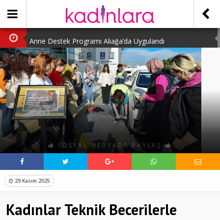
Anne Destek Programı Aliağa’da Uygulandı
Türk Halk Oyunları Topluluğu Büyüledi
Kübra Kuş “Kadınlar Sporda Öncü ve Güçlü”
Çocuklara Özel Kaplumbağa Etkinliği
Kübra Engellilere Umut Oluyor
SOSYAL MEDYADA PAYLAŞ
29 Kasım 2025
Kadınlar Teknik Becerilerle