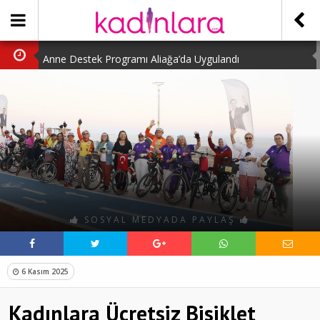
Anne Destek Programı Aliağa’da Uygulandı
Türk Halk Oyunları Topluluğu Büyüledi
Kübra Kuş “Kadınlar Sporda Öncü ve Güçlü”
Çocuklara Özel Kaplumbağa Etkinliği
Kübra Engellilere Umut Oluyor
SOSYAL MEDYADA PAYLAŞ
6 Kasım 2025
Kadınlara Ücretsiz Bisiklet