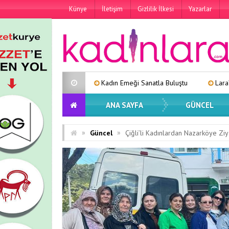
Künye
İletişim
Gizlilik İlkesi
Yazarlar
Kadın Emeği Sanatla Buluştu
Lara’dan Yeni Tekli: “Eski
ANA SAYFA
GÜNCEL
»
»
Güncel
Çiğli’li Kadınlardan Nazarköye Ziy