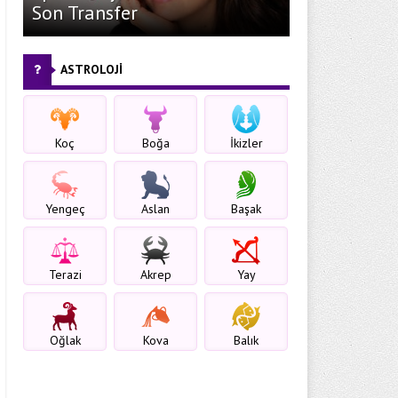
Son Transfer
ASTROLOJİ
Koç
Boğa
İkizler
Yengeç
Aslan
Başak
Terazi
Akrep
Yay
Oğlak
Kova
Balık