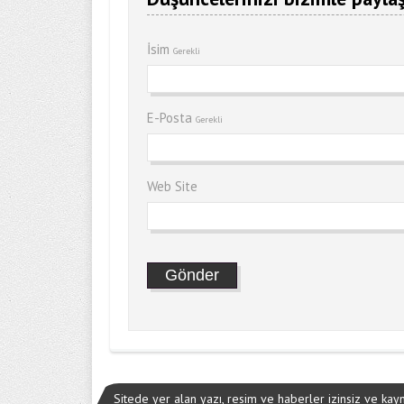
İsim
Gerekli
E-Posta
Gerekli
Web Site
Sitede yer alan yazı, resim ve haberler izinsiz ve ka