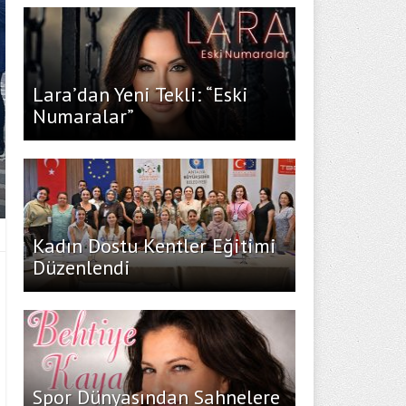
Lara’dan Yeni Tekli: “Eski
Numaralar”
Kadın Dostu Kentler Eğitimi
Düzenlendi
Spor Dünyasından Sahnelere