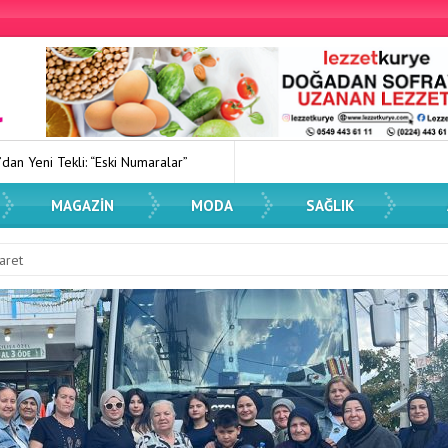
 Numaralar”
Kadın Dostu Kentler Eğitimi Düzenlendi
Spor Dü
MAGAZIN
MODA
SAĞLIK
aret