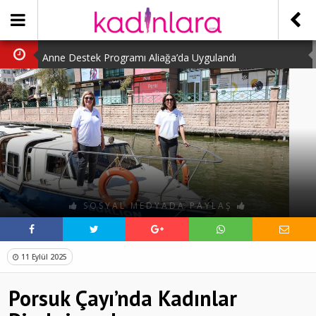
Anne Destek Programı Aliağa’da Uygulandı
Türk Halk Oyunları Topluluğu Büyüledi
Kübra Kuş “Kadınlar Sporda Öncü ve Güçlü”
Çocuklara Özel Kaplumbağa Etkinliği
Kübra Engellilere Umut Oluyor
SOSYAL MEDYADA PAYLAŞ
11 Eylül 2025
Porsuk Çayı’nda Kadınlar