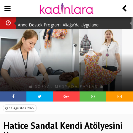
Anne Destek Programı Aliağa’da Uygulandı
Türk Halk Oyunları Topluluğu Büyüledi
Kübra Kuş “Kadınlar Sporda Öncü ve Güçlü”
Çocuklara Özel Kaplumbağa Etkinliği
Kübra Engellilere Umut Oluyor
SOSYAL MEDYADA PAYLAŞ
11 Ağustos 2025
Hatice Sandal Kendi Atölyesini