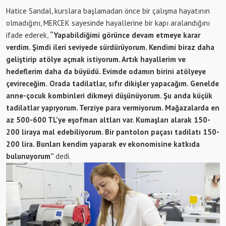
Hatice Sandal, kurslara başlamadan önce bir çalışma hayatının
olmadığını, MERCEK sayesinde hayallerine bir kapı aralandığını
ifade ederek,
“Yapabildiğimi görünce devam etmeye karar
verdim. Şimdi ileri seviyede sürdürüyorum. Kendimi biraz daha
geliştirip atölye açmak istiyorum. Artık hayallerim ve
hedeflerim daha da büyüdü. Evimde
odamın birini atölyeye
çevireceğim.
Orada tadilatlar, sıfır dikişler yapacağım. Genelde
anne-çocuk kombinleri dikmeyi düşünüyorum. Şu anda küçük
tadilatlar yapıyorum. Terziye para vermiyorum. Mağazalarda en
az 500-600 TL’ye eşofman altları var. Kumaşları alarak 150-
200 liraya mal edebiliyorum. Bir pantolon paçası tadilatı 150-
200 lira. Bunları kendim yaparak ev ekonomisine katkıda
bulunuyorum”
dedi.