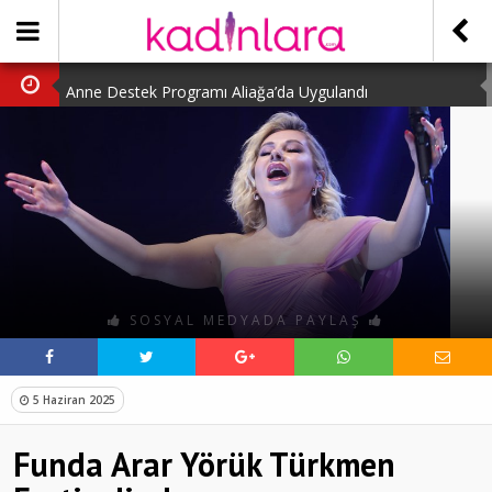
Anne Destek Programı Aliağa’da Uygulandı
Türk Halk Oyunları Topluluğu Büyüledi
Kübra Kuş “Kadınlar Sporda Öncü ve Güçlü”
Çocuklara Özel Kaplumbağa Etkinliği
Kübra Engellilere Umut Oluyor
SOSYAL MEDYADA PAYLAŞ
5 Haziran 2025
Funda Arar Yörük Türkmen