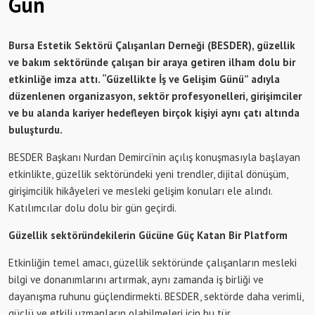
Gün
Bursa Estetik Sektörü Çalışanları Derneği (BESDER), güzellik
ve bakım sektöründe çalışan bir araya getiren ilham dolu bir
etkinliğe imza attı. “Güzellikte İş ve Gelişim Günü” adıyla
düzenlenen organizasyon, sektör profesyonelleri, girişimciler
ve bu alanda kariyer hedefleyen birçok kişiyi aynı çatı altında
buluşturdu.
BESDER Başkanı Nurdan Demirci’nin açılış konuşmasıyla başlayan
etkinlikte, güzellik sektöründeki yeni trendler, dijital dönüşüm,
girişimcilik hikâyeleri ve mesleki gelişim konuları ele alındı.
Katılımcılar dolu dolu bir gün geçirdi.
Güzellik sektöründekilerin Gücüne Güç Katan Bir Platform
Etkinliğin temel amacı, güzellik sektöründe çalışanların mesleki
bilgi ve donanımlarını artırmak, aynı zamanda iş birliği ve
dayanışma ruhunu güçlendirmekti. BESDER, sektörde daha verimli,
güçlü ve etkili uzmanların olabilmeleri için bu tür