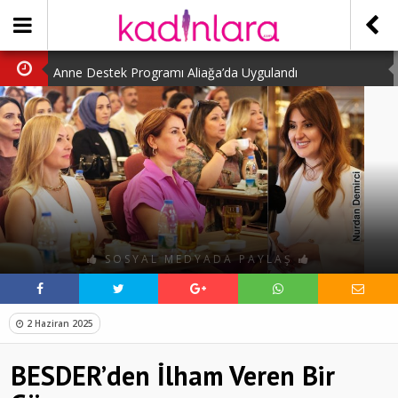
Anne Destek Programı Aliağa’da Uygulandı
Türk Halk Oyunları Topluluğu Büyüledi
Kübra Kuş “Kadınlar Sporda Öncü ve Güçlü”
Çocuklara Özel Kaplumbağa Etkinliği
Kübra Engellilere Umut Oluyor
SOSYAL MEDYADA PAYLAŞ
2 Haziran 2025
BESDER’den İlham Veren Bir