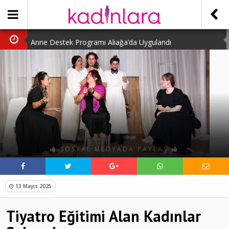
Anne Destek Programı Aliağa’da Uygulandı
Türk Halk Oyunları Topluluğu Büyüledi
Kübra Kuş “Kadınlar Sporda Öncü ve Güçlü”
Çocuklara Özel Kaplumbağa Etkinliği
Kübra Engellilere Umut Oluyor
SOSYAL MEDYADA PAYLAŞ
13 Mayıs 2025
Tiyatro Eğitimi Alan Kadınlar