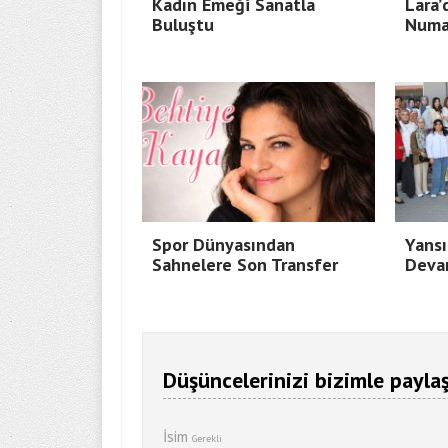
Kadın Emeği Sanatla
Lara’
Buluştu
Numa
Spor Dünyasından
Yansı
Sahnelere Son Transfer
Deva
Düşüncelerinizi bizimle paylaş
İsim
Gerekli