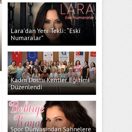
Lara’dan Yeni Tekli: “Eski
Numaralar”
Kadın Dostu Kentler Eğitimi
Düzenlendi
Spor Dünyasından Sahnelere