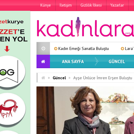
Künye
İletişim
Gizlilik İlkesi
Yazarlar
Kadın Emeği Sanatla Buluştu
Lara’dan Yeni Tekli: “Eski 
ANA SAYFA
GÜNCEL
»
»
Güncel
Ayşe Ünlüce İmren Erşen Buluştu