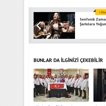
Önce
Senfonik Zama
Şarkılara Yoğun
BUNLAR DA İLGİNİZİ ÇEKEBİLİR