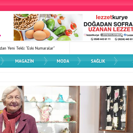
Numaralar”
Kadın Dostu Kentler Eğitimi Düzenlendi
Spor Dü
MAGAZIN
MODA
SAĞLIK