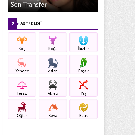
Son Transfer
ASTROLOJİ
Koç
Boğa
İkizler
Yengeç
Aslan
Başak
Terazi
Akrep
Yay
Oğlak
Kova
Balık