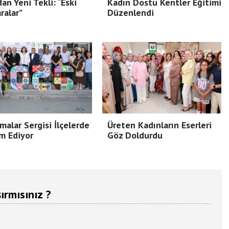
dan Yeni Tekli: “Eski
Kadın Dostu Kentler Eğitimi
ralar”
Düzenlendi
malar Sergisi İlçelerde
Üreten Kadınların Eserleri
m Ediyor
Göz Doldurdu
ırmısınız ?