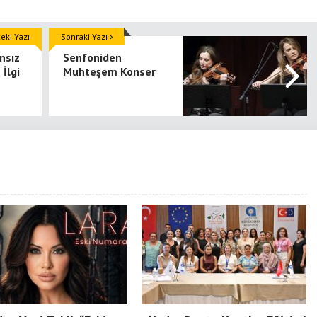
ki Yazı
Sonraki Yazı
nsız
Senfoniden
 İlgi
Muhteşem Konser