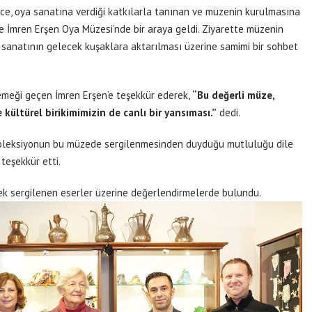
üce, oya sanatına verdiği katkılarla tanınan ve müzenin kurulmasına
le İmren Erşen Oya Müzesi’nde bir araya geldi. Ziyarette müzenin
 sanatının gelecek kuşaklara aktarılması üzerine samimi bir sohbet
emeği geçen İmren Erşen’e teşekkür ederek,
“Bu değerli müze,
kültürel birikimimizin de canlı bir yansıması.”
dedi.
l koleksiyonun bu müzede sergilenmesinden duyduğu mutluluğu dile
teşekkür etti.
ek sergilenen eserler üzerine değerlendirmelerde bulundu.