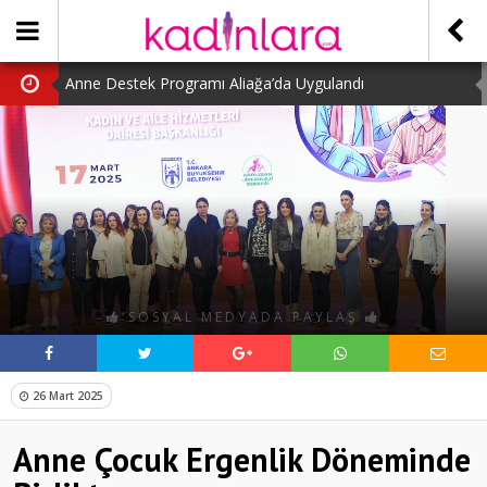
Anne Destek Programı Aliağa’da Uygulandı
Türk Halk Oyunları Topluluğu Büyüledi
Kübra Kuş “Kadınlar Sporda Öncü ve Güçlü”
Çocuklara Özel Kaplumbağa Etkinliği
Kübra Engellilere Umut Oluyor
SOSYAL MEDYADA PAYLAŞ
26 Mart 2025
Anne Çocuk Ergenlik Döneminde