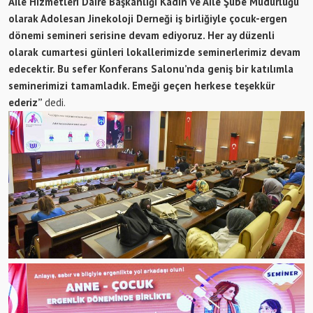
Aile Hizmetleri Daire Başkanlığı Kadın ve Aile Şube Müdürlüğü
olarak
Adolesan Jinekoloji Derneği iş birliğiyle çocuk-ergen
dönemi semineri serisine devam ediyoruz. Her ay düzenli
olarak cumartesi günleri lokallerimizde seminerlerimiz devam
edecektir. Bu sefer Konferans Salonu’nda geniş bir katılımla
seminerimizi tamamladık. Emeği geçen herkese teşekkür
ederiz”
dedi.