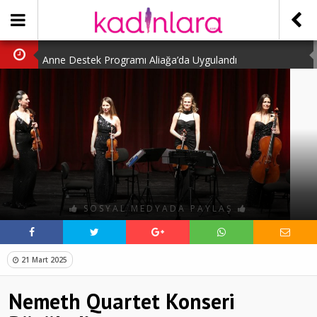
Anne Destek Programı Aliağa’da Uygulandı
Türk Halk Oyunları Topluluğu Büyüledi
Kübra Kuş “Kadınlar Sporda Öncü ve Güçlü”
Çocuklara Özel Kaplumbağa Etkinliği
Kübra Engellilere Umut Oluyor
SOSYAL MEDYADA PAYLAŞ
21 Mart 2025
Nemeth Quartet Konseri