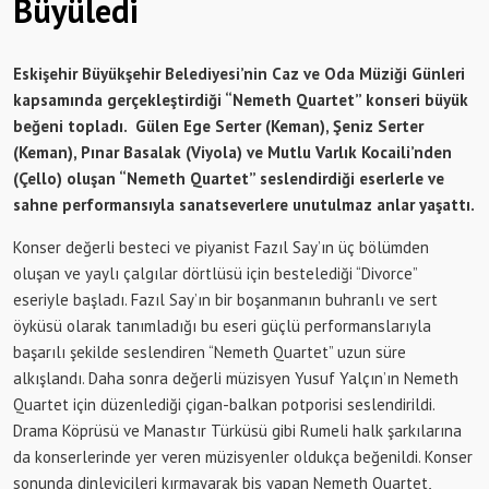
Büyüledi
Eskişehir Büyükşehir Belediyesi’nin Caz ve Oda Müziği Günleri
kapsamında gerçekleştirdiği “Nemeth Quartet” konseri büyük
beğeni topladı. Gülen Ege Serter (Keman), Şeniz Serter
(Keman), Pınar Basalak (Viyola) ve Mutlu Varlık Kocaili’nden
(Çello) oluşan “Nemeth Quartet” seslendirdiği eserlerle ve
sahne performansıyla sanatseverlere unutulmaz anlar yaşattı.
Konser değerli besteci ve piyanist Fazıl Say’ın üç bölümden
oluşan ve yaylı çalgılar dörtlüsü için bestelediği “Divorce”
eseriyle başladı. Fazıl Say’ın bir boşanmanın buhranlı ve sert
öyküsü olarak tanımladığı bu eseri güçlü performanslarıyla
başarılı şekilde seslendiren “Nemeth Quartet” uzun süre
alkışlandı. Daha sonra değerli müzisyen Yusuf Yalçın’ın Nemeth
Quartet için düzenlediği çigan-balkan potporisi seslendirildi.
Drama Köprüsü ve Manastır Türküsü gibi Rumeli halk şarkılarına
da konserlerinde yer veren müzisyenler oldukça beğenildi. Konser
sonunda dinleyicileri kırmayarak bis yapan Nemeth Quartet,