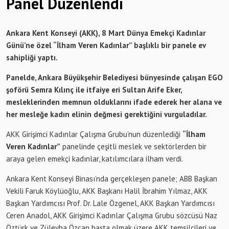
Panel Düzenlendi
Ankara Kent Konseyi (AKK), 8 Mart Dünya Emekçi Kadınlar
Günü’ne özel “İlham Veren Kadınlar” başlıklı bir panele ev
sahipliği yaptı.
Panelde, Ankara Büyükşehir Belediyesi bünyesinde çalışan EGO
şoförü Semra Kılınç ile itfaiye eri Sultan Arife Eker,
mesleklerinden memnun olduklarını ifade ederek her alana ve
her mesleğe kadın elinin değmesi gerektiğini vurguladılar.
AKK Girişimci Kadınlar Çalışma Grubu’nun düzenlediği
“İlham
Veren Kadınlar”
panelinde çeşitli meslek ve sektörlerden bir
araya gelen emekçi kadınlar, katılımcılara ilham verdi.
Ankara Kent Konseyi Binası’nda gerçekleşen panele; ABB Başkan
Vekili Faruk Köylüoğlu, AKK Başkanı Halil İbrahim Yılmaz, AKK
Başkan Yardımcısı Prof. Dr. Lale Özgenel, AKK Başkan Yardımcısı
Ceren Anadol, AKK Girişimci Kadınlar Çalışma Grubu sözcüsü Naz
Öztürk ve Züleyha Özcan başta olmak üzere AKK temsilcileri ve