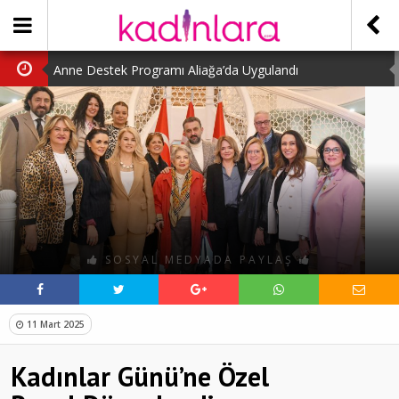
Anne Destek Programı Aliağa’da Uygulandı
Türk Halk Oyunları Topluluğu Büyüledi
Kübra Kuş “Kadınlar Sporda Öncü ve Güçlü”
Çocuklara Özel Kaplumbağa Etkinliği
Kübra Engellilere Umut Oluyor
SOSYAL MEDYADA PAYLAŞ
11 Mart 2025
Kadınlar Günü’ne Özel