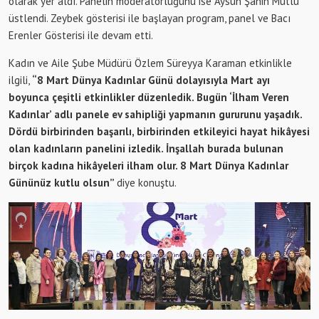
olarak yer aldı. Panelin moderatörlüğünü ise Aysun Şahin Mutlu
üstlendi. Zeybek gösterisi ile başlayan program, panel ve Bacı
Erenler Gösterisi ile devam etti.
Kadın ve Aile Şube Müdürü Özlem Süreyya Karaman etkinlikle
ilgili,
“8 Mart Dünya Kadınlar Günü dolayısıyla Mart ayı
boyunca çeşitli etkinlikler düzenledik. Bugün ‘İlham Veren
Kadınlar’ adlı panele ev sahipliği yapmanın gururunu yaşadık.
Dördü birbirinden başarılı, birbirinden etkileyici hayat hikâyesi
olan kadınların panelini izledik. İnşallah burada bulunan
birçok kadına hikâyeleri ilham olur. 8 Mart Dünya Kadınlar
Gününüz kutlu olsun”
diye konuştu.