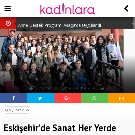
Anne Destek Programı Aliağa’da Uygulandı
Türk Halk Oyunları Topluluğu Büyüledi
Kübra Kuş “Kadınlar Sporda Öncü ve Güçlü”
Çocuklara Özel Kaplumbağa Etkinliği
Kübra Engellilere Umut Oluyor
SOSYAL MEDYADA PAYLAŞ
5 Şubat 2025
Eskişehir’de Sanat Her Yerde