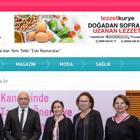
“Eski Numaralar”
Kadın Dostu Kentler Eğitimi Düzenlendi
Sp
MAGAZIN
MODA
SAĞLIK
k Et!