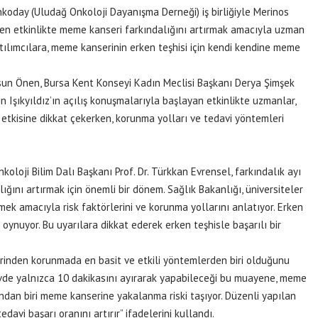
koday (Uludağ Onkoloji Dayanışma Derneği) iş birliğiyle Merinos
en etkinlikte meme kanseri farkındalığını artırmak amacıyla uzman
katılımcılara, meme kanserinin erken teşhisi için kendi kendine meme
un Önen, Bursa Kent Konseyi Kadın Meclisi Başkanı Derya Şimşek
 Işıkyıldız’ın açılış konuşmalarıyla başlayan etkinlikte uzmanlar,
etkisine dikkat çekerken, korunma yolları ve tedavi yöntemleri
oloji Bilim Dalı Başkanı Prof. Dr. Türkkan Evrensel, farkındalık ayı
alığını artırmak için önemli bir dönem. Sağlık Bakanlığı, üniversiteler
rmek amacıyla risk faktörlerini ve korunma yollarını anlatıyor. Erken
ynuyor. Bu uyarılara dikkat ederek erken teşhisle başarılı bir
nden korunmada en basit ve etkili yöntemlerden biri olduğunu
n evde yalnızca 10 dakikasını ayırarak yapabileceği bu muayene, meme
ndan biri meme kanserine yakalanma riski taşıyor. Düzenli yapılan
avi başarı oranını artırır” ifadelerini kullandı.