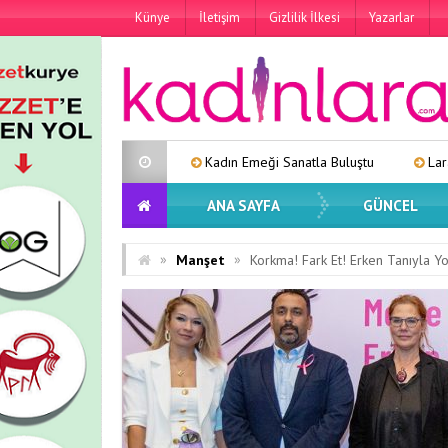
Künye
İletişim
Gizlilik İlkesi
Yazarlar
Kadın Emeği Sanatla Buluştu
Lara’dan Yeni Tekli: 
ANA SAYFA
GÜNCEL
»
»
Manşet
Korkma! Fark Et! Erken Tanıyla Yo