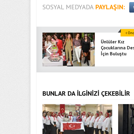
SOSYAL MEDYADA
PAYLAŞIN:
Önce
Ünlüler Kız
Çocuklarına De
İçin Buluştu
BUNLAR DA İLGİNİZİ ÇEKEBİLİR