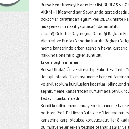
Bursa Kent Konseyi Kadın Meclisi, BURFAŞ ve On
AKKM – Hüdavendigar Salonu’nda gerçekleştiril
doktorlar tarafından eğitim verildi. Etkinlikte 
muayenesinin nasıl yapılacağı da anlatıldı.
Uludağ Onkoloji Dayanışma Derneği Başkanı Füs
Aksakal ve Burfaş Yönetim Kurulu Başkanı Yalçın
meme kanserinde erken teşhisin hayat kurtarıcı 
hakkında önemli bilgiler sunuldu.
Erken teşhisin önemi
Bursa Uludağ Üniversitesi Tıp Fakültesi Tıbbi Onk
ile ilgili olarak, “Ekim ayı, meme kanseri farkınd
ve sivil toplum kuruluşları kadınları bilinçlendi
teşhis, meme kanserinden kurtulmada büyük rol o
tedavi mümkün” dedi.
Kendi kendine meme muayenesinin meme kanseri
belirten Prof. Dr. Hicran Yıldız ise “Her kadını
kanserine karşı oldukça koruyucudur. Her 8 kadı
bu muayeneler erken teşhise olanak sağlar ve ted