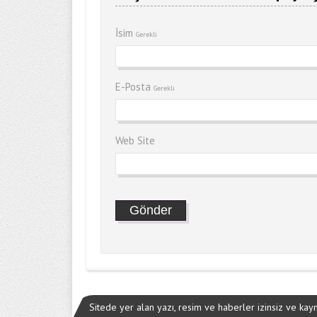
İsim
Gerekli
E-Posta
Gerekli
Web Site
Sitede yer alan yazı, resim ve haberler izinsiz ve ka