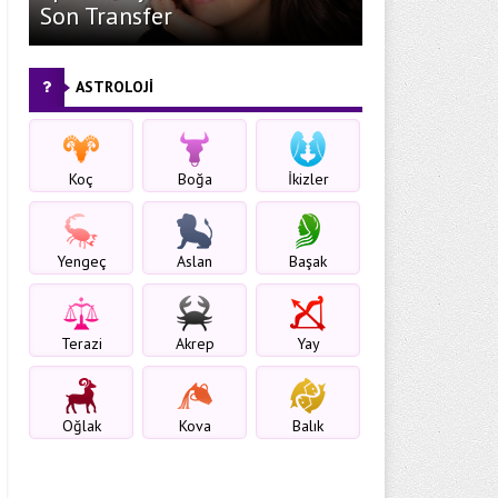
Son Transfer
ASTROLOJİ
Koç
Boğa
İkizler
Yengeç
Aslan
Başak
Terazi
Akrep
Yay
Oğlak
Kova
Balık