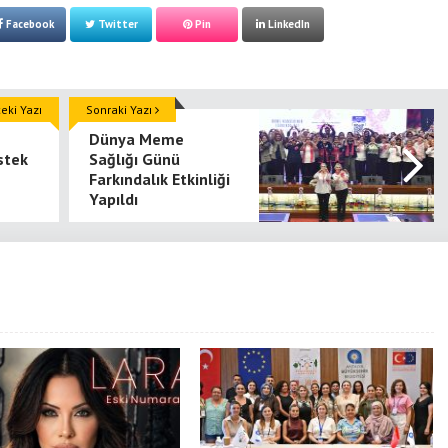
Facebook
Twitter
Pin
LinkedIn
ki Yazı
Sonraki Yazı
Dünya Meme
stek
Sağlığı Günü
Farkındalık Etkinliği
Yapıldı