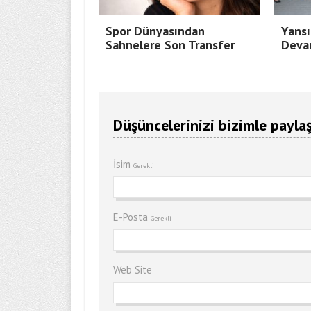
Spor Dünyasından
Yansı
Sahnelere Son Transfer
Deva
Düşüncelerinizi bizimle paylaş
İsim
Gerekli
E-Posta
Gerekli
Web Site