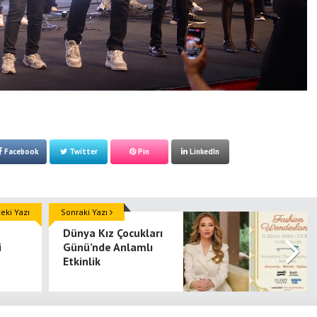
Facebook
Twitter
Pin
LinkedIn
ki Yazı
Sonraki Yazı
Dünya Kız Çocukları
i
Günü’nde Anlamlı
Etkinlik