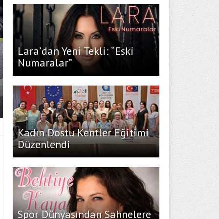
Lara’dan Yeni Tekli: “Eski
Numaralar”
Kadın Dostu Kentler Eğitimi
Düzenlendi
Spor Dünyasından Sahnelere