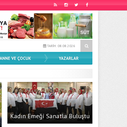
or Dünyasından Sahnelere Son Transfer
Yansımalar Sergisi İlçel
TARİH: 08.08.2026
ANNE VE ÇOCUK
YAZARLAR
Kadın Emeği Sanatla Buluştu