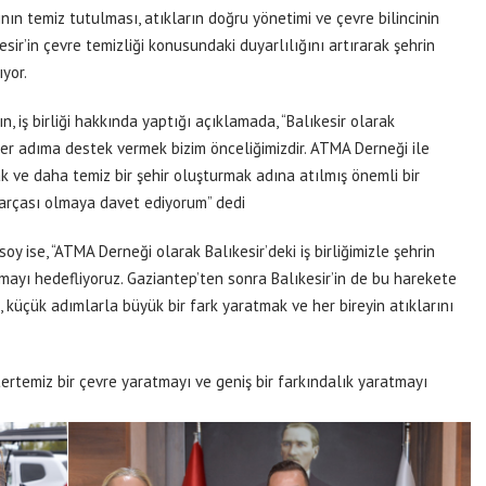
nın temiz tutulması, atıkların doğru yönetimi ve çevre bilincinin
ıkesir’in çevre temizliği konusundaki duyarlılığını artırarak şehrin
yor.
, iş birliği hakkında yaptığı açıklamada, “Balıkesir olarak
er adıma destek vermek bizim önceliğimizdir. ATMA Derneği ile
k ve daha temiz bir şehir oluşturmak adına atılmış önemli bir
parçası olmaya davet ediyorum” dedi
 ise, “ATMA Derneği olarak Balıkesir’deki iş birliğimizle şehrin
yı hedefliyoruz. Gaziantep’ten sonra Balıkesir’in de bu harekete
, küçük adımlarla büyük bir fark yaratmak ve her bireyin atıklarını
.
rtemiz bir çevre yaratmayı ve geniş bir farkındalık yaratmayı