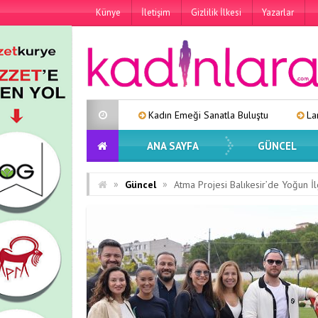
Künye
İletişim
Gizlilik İlkesi
Yazarlar
Kadın Emeği Sanatla Buluştu
Lara’dan Yeni Tekli: 
ANA SAYFA
GÜNCEL
»
»
Güncel
Atma Projesi Balıkesir’de Yoğun İ