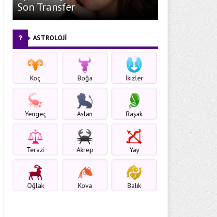
Son Transfer
ASTROLOJİ
Koç
Boğa
İkizler
Yengeç
Aslan
Başak
Terazi
Akrep
Yay
Oğlak
Kova
Balık