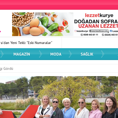
“Eski Numaralar”
Kadın Dostu Kentler Eğitimi Düzenlendi
Sp
MAGAZIN
MODA
SAĞLIK
lgi Gördü