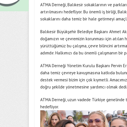
ATMA Derneği, Balıkesir sokaklarının ve parkları
artırılmasını hedefliyor. Bu önemli iş birliği, Bal
sokaklarını daha temiz bir hale getirmeyi amaçlı
Balıkesir Büyükşehir Belediye Başkanı Ahmet Akın
doğamızın ve çevremizin korunması için atılan h
yürüttüğümüz bu çalışma, çevre bilincini artırma
adımdır. Halkımızı da bu önemli çalışmanın bir 
ATMA Derneği Yönetim Kurulu Başkanı Pervin Ersoy
daha temiz çevreye kavuşmasına katkıda bulunma
destek vermesi bizim için çok kıymetli. Amacımız
doğru şekilde yönetmesine yardımcı olmak dedi
ATMA Derneği, uzun vadede Türkiye genelinde te
hedefliyor.