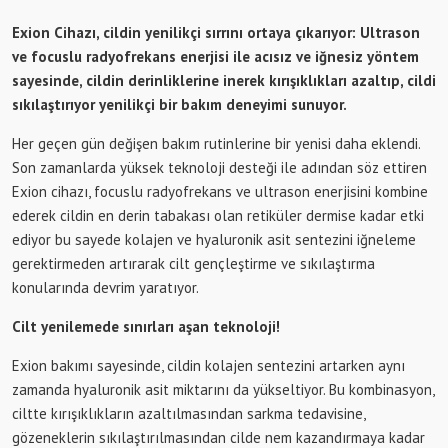
Exion Cihazı, cildin yenilikçi sırrını ortaya çıkarıyor: Ultrason
ve focuslu radyofrekans enerjisi ile acısız ve iğnesiz yöntem
sayesinde, cildin derinliklerine inerek kırışıklıkları azaltıp, cildi
sıkılaştırıyor yenilikçi bir bakım deneyimi sunuyor.
Her geçen gün değişen bakım rutinlerine bir yenisi daha eklendi.
Son zamanlarda yüksek teknoloji desteği ile adından söz ettiren
Exion cihazı, focuslu radyofrekans ve ultrason enerjisini kombine
ederek cildin en derin tabakası olan retiküler dermise kadar etki
ediyor bu sayede kolajen ve hyaluronik asit sentezini iğneleme
gerektirmeden artırarak cilt gençleştirme ve sıkılaştırma
konularında devrim yaratıyor.
Cilt yenilemede sınırları aşan teknoloji!
Exion bakımı sayesinde, cildin kolajen sentezini artarken aynı
zamanda hyaluronik asit miktarını da yükseltiyor. Bu kombinasyon,
ciltte kırışıklıkların azaltılmasından sarkma tedavisine,
gözeneklerin sıkılaştırılmasından cilde nem kazandırmaya kadar