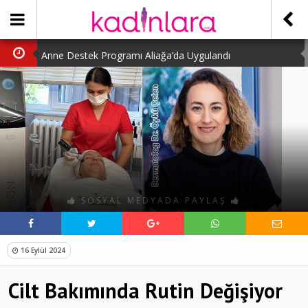
Anne Destek Programı Aliağa’da Uygulandı
Türk Halk Oyunları Topluluğu Büyüledi
Kübra Kuş “Kadınlar Sporda Öncü ve Güçlü”
Çocuklara Özel Kaplumbağa Etkinliği
Kübra Engellilere Umut Oluyor
SOSYAL MEDYADA PAYLAŞ
16 Eylül 2024
Cilt Bakımında Rutin Değişiyor