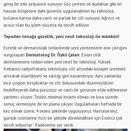
geniş bir etki yelpazesi sunuyor. Göz çevresi ve dudaklar gibi en
hassas bölgelere dahi güvenle uygulanabilen bu teknoloji,
kullanıcılarına daha canlı ve parlak bir cilt sunuyor. Ağrısız ve
acısız olan bu işlem vücutta da tercih ediliyor.
Tepeden tırnağa güzellik, yeni nesil teknoloji ile mümkün!
Estetik ve dermatolojik tedavilerde yeni yöntemlerin öne çıktığını
vurgulayan
Dermatolog Dr. Öykü Çelen:
Exion cildi
derinlemesine tedavi eden yeni nesil bir teknoloji. Yüksek
frekanslı radyofrekans teknolojisi, cilt altındaki kolajen üretimini
artırarak elastikiyeti ve sıkılığı geri kazandırıyor. Aynı zamanda
ince çizgiler, kırışıklıklar ve cilt dokusundaki düzensizlikleri
hedefleyerek daha pürüzsüz ve canlı bir görünüm elde edilmesine
yardımcı oluyor. Tedavi, minimal invaziv olması ve kısa sürede
sonuç vermesiyle de ön plana çıkıyor. Uygulamaları haftada bir
kez olmak üzere, 4 seans şeklinde uyguluyoruz. Hastalarımız,
günlük rutinlerine hızlı bir şekilde dönebildikleri için Exion’u çok
tercih ediyorlar.” İfadelerine yer verdi.