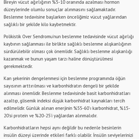
Bireyin vücut ağırlığının %5-10 oranında azalması hormon
düzeylerinde olumlu sonuçlar alınmasını sağlamaktadır.
Beslenme tedavisine başlarken önceliğimiz vücut yağlarından
sağlıklı bir şekilde kilo kaybetmektir.
Polikistik Over Sendromu’nun beslenme tedavisinde vücut ağırlığı
kaybının sağlanması ile birlikte sağlıklı beslenme alışkanlığının
sürdürülebilir olması çok önemlidir. Sağlıklı beslenme alışkanlığı
kazanmak ve bunun yaşam tarzı haline dönüştürülmesi
gerekmektedir.
Kan şekerinin dengelenmesi için beslenme programında öğün
sayısının arttırılması ve karbonhidratın dengeli bir şekilde
alınması önemlidir. Beslenme tedavisinde basit karbonhidratları
azaltıp, glisemik indeksi düşük karbonhidrat kaynakları tercih
edilmelidir. Günlük alınan enerjinin %55-60’ı karbonhidrat, %15-
20’si protein ve %20-25’i yağlardan alınmalıdır.
Karbonhidratların hepsi aynı değildir bu nedenle besinlerin
insülin düzeyi üzerinde etkileri farklı olabilir. İnsülin seviyelerinizi