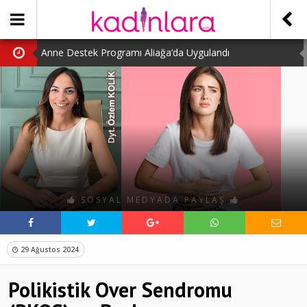
Anne Destek Programı Aliağa’da Uygulandı
Türk Halk Oyunları Topluluğu Büyüledi
Kübra Kuş “Kadınlar Sporda Öncü ve Güçlü”
Çocuklara Özel Kaplumbağa Etkinliği
Kübra Engellilere Umut Oluyor
SOSYAL MEDYADA PAYLAŞ
29 Ağustos 2024
Polikistik Over Sendromu