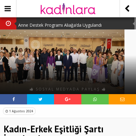
Anne Destek Programı Aliağa’da Uygulandı
Türk Halk Oyunları Topluluğu Büyüledi
Kübra Kuş “Kadınlar Sporda Öncü ve Güçlü”
Çocuklara Özel Kaplumbağa Etkinliği
Kübra Engellilere Umut Oluyor
SOSYAL MEDYADA PAYLAŞ
1 Ağustos 2024
Kadın-Erkek Eşitliği Şartı