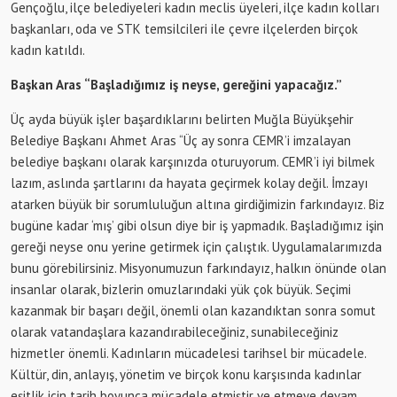
Gençoğlu, ilçe belediyeleri kadın meclis üyeleri, ilçe kadın kolları
başkanları, oda ve STK temsilcileri ile çevre ilçelerden birçok
kadın katıldı.
Başkan Aras “Başladığımız iş neyse, gereğini yapacağız.”
Üç ayda büyük işler başardıklarını belirten Muğla Büyükşehir
Belediye Başkanı Ahmet Aras “Üç ay sonra CEMR’i imzalayan
belediye başkanı olarak karşınızda oturuyorum. CEMR’i iyi bilmek
lazım, aslında şartlarını da hayata geçirmek kolay değil. İmzayı
atarken büyük bir sorumluluğun altına girdiğimizin farkındayız. Biz
bugüne kadar ‘mış’ gibi olsun diye bir iş yapmadık. Başladığımız işin
gereği neyse onu yerine getirmek için çalıştık. Uygulamalarımızda
bunu görebilirsiniz. Misyonumuzun farkındayız, halkın önünde olan
insanlar olarak, bizlerin omuzlarındaki yük çok büyük. Seçimi
kazanmak bir başarı değil, önemli olan kazandıktan sonra somut
olarak vatandaşlara kazandırabileceğiniz, sunabileceğiniz
hizmetler önemli. Kadınların mücadelesi tarihsel bir mücadele.
Kültür, din, anlayış, yönetim ve birçok konu karşısında kadınlar
eşitlik için tarih boyunca mücadele etmiştir ve etmeye devam