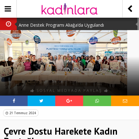
Anne Destek Programı Aliağa’da Uygulandı
Türk Halk Oyunları Topluluğu Büyüledi
Kübra Kuş “Kadınlar Sporda Öncü ve Güçlü”
Çocuklara Özel Kaplumbağa Etkinliği
Kübra Engellilere Umut Oluyor
SOSYAL MEDYADA PAYLAŞ
21 Temmuz 2024
Çevre Dostu Harekete Kadın