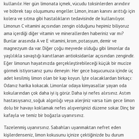
kullanılır. Her gün limonata içmek, vücudu toksinlerden arındırır
ve böbrek taşı oluşumunu engeller. Limon, insan kanını arıttığı için
kolera ve sıtma gibi hastalıkların tedavisinde de kullanılıyor.
Limonun C vitamini açısından zengin olduğunu hepimiz biliyoruz
ama içerdiği diğer vitamin ve minerallerden haberiniz var mı?
Bunlar arasında A ve E vitamini, krom, potasyum, demir ve
magnezyum da var. Diğer çoğu meyvede olduğu gibi limonlar da
yaşlılıkla savaştığı kanıtlanan antioksidanlar açısından zengindir.
Eğer limonun hayatınızda gerçekleştirebileceği küçük bir mucize
görmek istiyorsanız şunu deneyin: Her gece başucunuza içinde üç
adet kesilmiş limon olan bir kap koyun. İşte olacaklardan birkaçı:
Odanız harika kokacak. Limonlar odaya kimyasallar yayan oda
kokularından çok daha iyi iş görür. Daha iyi nefes alırsınız. Astım
hastasıysanız, soğuk algınlığı veya alerjiniz varsa tüm gece limon
dolu bir havayı koklamak nefes alışverişinizi düzene sokar. Dinç bir
kafayla ve temiz bir boğazla uyanırsınız.
Tazelenmiş uyanırsınız. Sabahları uyanmaktan nefret eden
kişilerdenseniz, limon kokusunu içinize çektiğinizde bu durum