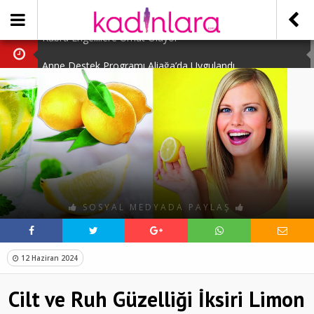
Kübra Engellilere Umut Oluyor
Anne Destek Programı Aliağa’da Uygulandı
Türk Halk Oyunları Topluluğu Büyüledi
Kübra Kuş “Kadınlar Sporda Öncü ve Güçlü”
Çocuklara Özel Kaplumbağa Etkinliği
Kübra Engellilere Umut Oluyor
SOSYAL MEDYADA PAYLAŞ
12 Haziran 2024
Cilt ve Ruh Güzelliği İksiri Limon