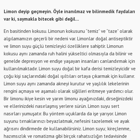
Limon deyip geçmeyin. Öyle inanılmaz ve bilinmedik faydaları
var ki, saymakla bitecek gibi değil…
En basitinden kokusu. Limonun kokusunu “temiz” ve “taze” olarak
algılamamızın geçerli bir nedeni var. Limonlar doğal antiseptiktir
ve limon suyu güçlü temizleyici özelliklere sahiptir. Limonun
kokusu aynı zamanda ruh halini yükseltici olmasıyla da bilinir ve
genelde depresyon ve endişe yaşayan insanları canlandırmak için
kullanılmaktadır. Limon suyu doğal bir kafa derisi temizleyicidir ve
çoğu kişi saçlarındaki doğal ışıltıları ortaya çıkarmak için kullanır.
Limon suyu aynı zamanda akneyi kurutur ve yaşlılık lekelerinin
rengini açmaya ve aşamalı olarak siğilleri eritmeye yardımcı olur.
Bir limonu ikiye kesin ve yarım limonu ayağınızdaki, dirseğinizdeki
ve ellerinizdeki nasırlaşmış yerlere sürün. Limon suyu sert
nasırları yumuşatır. Bu yöntem uçuklarda da işe yarıyor. Limon
suyunu tırnaklarınızı beyazlatmak, nefesini tazelemek ve ayak
ağrısını dindirmede de kullanabilirsiniz. Limon suyu; kireçlenme,
hazımsızlık ve romatizma gibi birçok rahatsızlığın tedavisinde