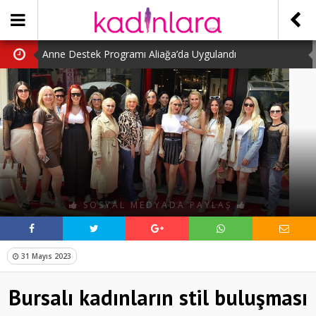
Anne Destek Programı Aliağa’da Uygulandı
Türk Halk Oyunları Topluluğu Büyüledi
Kübra Kuş “Kadınlar Sporda Öncü ve Güçlü”
Çocuklara Özel Kaplumbağa Etkinliği
Kübra Engellilere Umut Oluyor
SOSYAL MEDYADA PAYLAŞ
31 Mayıs 2023
Bursalı kadınların stil buluşması