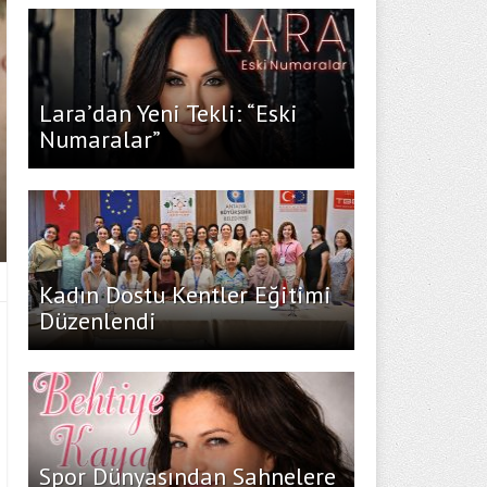
Lara’dan Yeni Tekli: “Eski
Numaralar”
Kadın Dostu Kentler Eğitimi
Düzenlendi
Spor Dünyasından Sahnelere