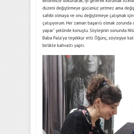
Birbirimize dokunarak, iyi gelerek korumak iste
düzeni değiştirmeye gücümüz yetmez ama değiştir
sahibi olmaya ve onu değiştirmeye çalışmak içi
çalışıyorum. Her zaman başarılı olmak zorunda d
yapar” şeklinde konuştu. Söyleşinin sonunda Nil
Baba Pala’ya teşekkür etti. Öğünç, söyleşiye kat
birlikte kahvaltı yaptı.