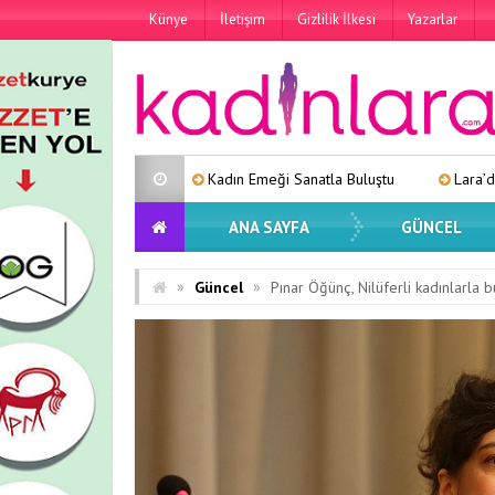
Künye
İletişim
Gizlilik İlkesi
Yazarlar
Kadın Emeği Sanatla Buluştu
Lara’dan Yeni Tekli: “Eski Numara
ANA SAYFA
GÜNCEL
»
»
Güncel
Pınar Öğünç, Nilüferli kadınlarla b