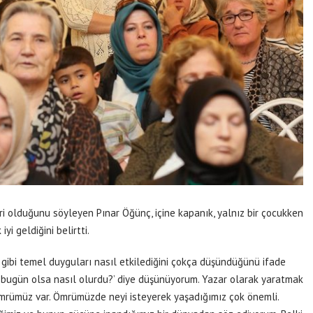
ri olduğunu söyleyen Pınar Öğünç, içine kapanık, yalnız bir çocukken
yi geldiğini belirtti.
ki gibi temel duyguları nasıl etkilediğini çokça düşündüğünü ifade
şkı bugün olsa nasıl olurdu?’ diye düşünüyorum. Yazar olarak yaratmak
r ömrümüz var. Ömrümüzde neyi isteyerek yaşadığımız çok önemli.