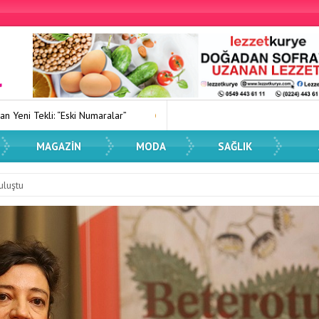
lar”
Kadın Dostu Kentler Eğitimi Düzenlendi
Spor Dünyasın
MAGAZIN
MODA
SAĞLIK
uluştu