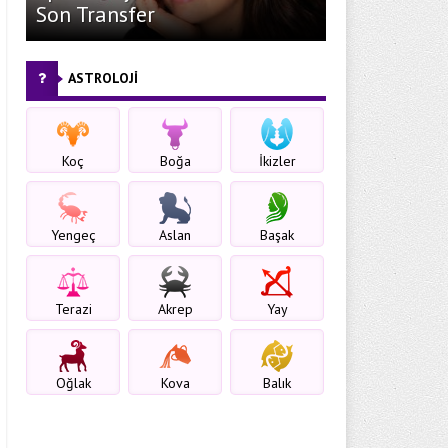
Son Transfer
ASTROLOJİ
Koç
Boğa
İkizler
Yengeç
Aslan
Başak
Terazi
Akrep
Yay
Oğlak
Kova
Balık