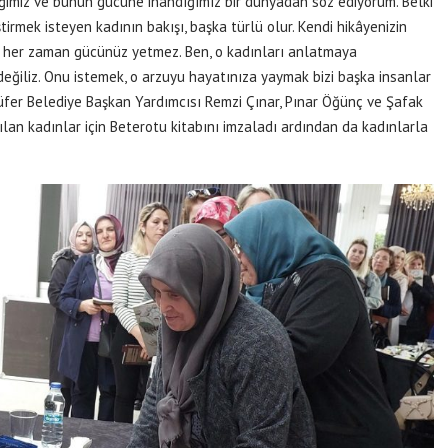
diğimiz ve bunun gücüne inandığımız bir dünyadan söz ediyorum. Belki
mek isteyen kadının bakışı, başka türlü olur. Kendi hikâyenizin
n her zaman gücünüz yetmez. Ben, o kadınları anlatmaya
eğiliz. Onu istemek, o arzuyu hayatınıza yaymak bizi başka insanlar
üfer Belediye Başkan Yardımcısı Remzi Çınar, Pınar Öğünç ve Şafak
ılan kadınlar için Beterotu kitabını imzaladı ardından da kadınlarla