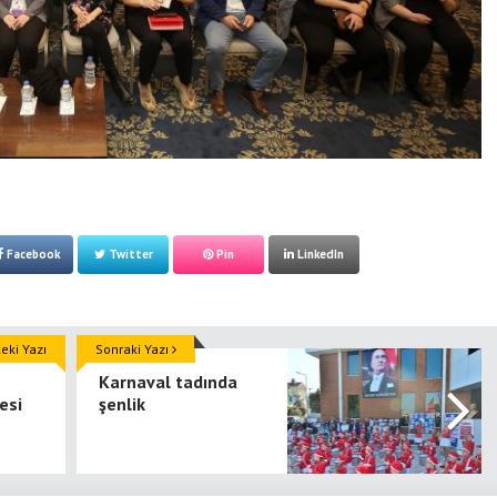
Facebook
Twitter
Pin
LinkedIn
ki Yazı
Sonraki Yazı
Karnaval tadında
esi
şenlik