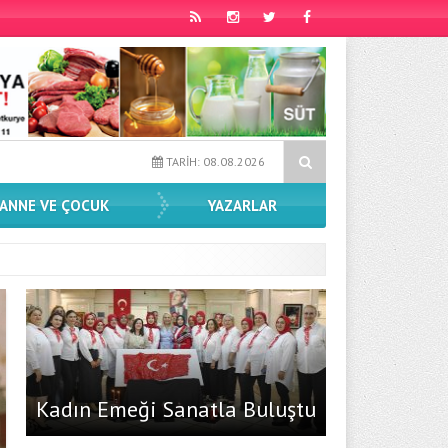
dan Sahnelere Son Transfer
Yansımalar Sergisi İlçelerde Devam 
TARİH: 08.08.2026
ANNE VE ÇOCUK
YAZARLAR
Kadın Emeği Sanatla Buluştu