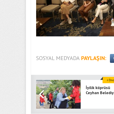
SOSYAL MEDYADA
PAYLAŞIN:
Önce
İyilik köprüsü
Ceyhan Belediy