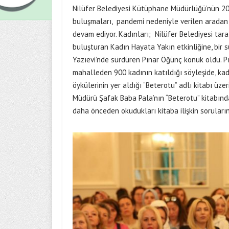
Nilüfer Belediyesi Kütüphane Müdürlüğü’nün 20
buluşmaları, pandemi nedeniyle verilen aradan s
devam ediyor. Kadınları; Nilüfer Belediyesi tar
buluşturan Kadın Hayata Yakın etkinliğine, bir sür
Yazıevi’nde sürdüren Pınar Öğünç konuk oldu. Pına
mahalleden 900 kadının katıldığı söyleşide, ka
öykülerinin yer aldığı “Beterotu” adlı kitabı üzer
Müdürü Şafak Baba Pala’nın “Beterotu” kitabında
daha önceden okudukları kitaba ilişkin soruların