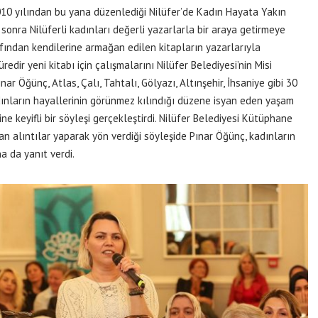
10 yılından bu yana düzenlediği Nilüfer’de Kadın Hayata Yakın
onra Nilüferli kadınları değerli yazarlarla bir araya getirmeye
afından kendilerine armağan edilen kitapların yazarlarıyla
edir yeni kitabı için çalışmalarını Nilüfer Belediyesi’nin Misi
r Öğünç, Atlas, Çalı, Tahtalı, Gölyazı, Altınşehir, İhsaniye gibi 30
dınların hayallerinin görünmez kılındığı düzene isyan eden yaşam
ine keyifli bir söyleşi gerçekleştirdi. Nilüfer Belediyesi Kütüphane
n alıntılar yaparak yön verdiği söyleşide Pınar Öğünç, kadınların
a da yanıt verdi.