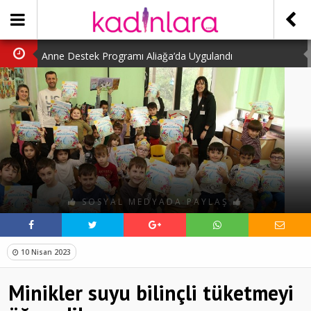
Anne Destek Programı Aliağa’da Uygulandı
Türk Halk Oyunları Topluluğu Büyüledi
Kübra Kuş “Kadınlar Sporda Öncü ve Güçlü”
Çocuklara Özel Kaplumbağa Etkinliği
Kübra Engellilere Umut Oluyor
SOSYAL MEDYADA PAYLAŞ
10 Nisan 2023
Minikler suyu bilinçli tüketmeyi